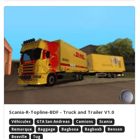
Scania-R-Topline-BDF - Truck and Trailer V1.0
Véhicules
GTA San Andreas
Camions
Scania
Remorque
Baggage
Bagboxa
Bagboxb
Benson
Boxville
Tug