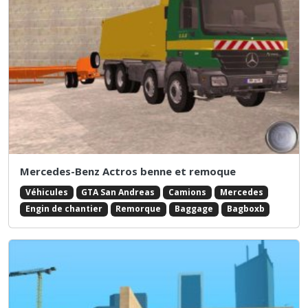
Mercedes-Benz Actros benne et remoque
Véhicules
GTA San Andreas
Camions
Mercedes
Engin de chantier
Remorque
Baggage
Bagboxb