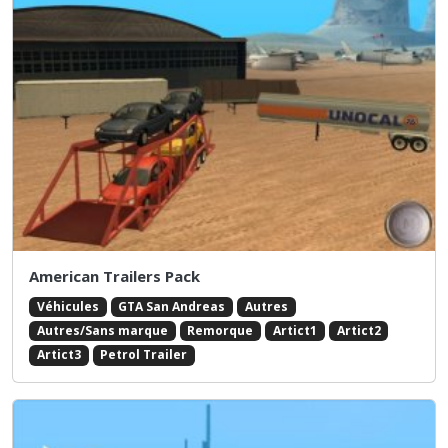
American Trailers Pack
Véhicules
GTA San Andreas
Autres
Autres/Sans marque
Remorque
Artict1
Artict2
Artict3
Petrol Trailer