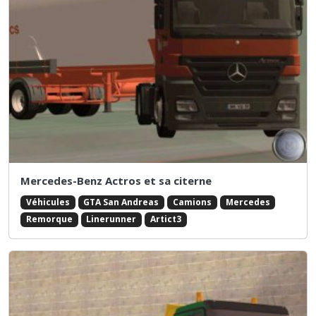
Mercedes-Benz Actros et sa citerne
Véhicules
GTA San Andreas
Camions
Mercedes
Remorque
Linerunner
Artict3