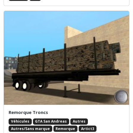
Remorque Troncs
Véhicules
GTA San Andreas
Autres
Autres/Sans marque
Remorque
Artict3