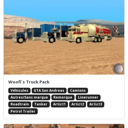
Woofi´s Truck Pack
Véhicules
GTA San Andreas
Camions
Autres/Sans marque
Remorque
Linerunner
Roadtrain
Tanker
Artict1
Artict2
Artict3
Petrol Trailer