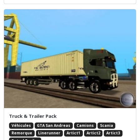
Truck & Trailer Pack
Véhicules
GTA San Andreas
Camions
Scania
Remorque
Linerunner
Artict1
Artict2
Artict3