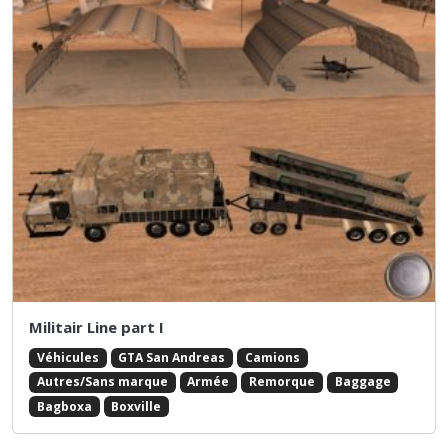
Militair Line part I
Véhicules
GTA San Andreas
Camions
Autres/Sans marque
Armée
Remorque
Baggage
Bagboxa
Boxville