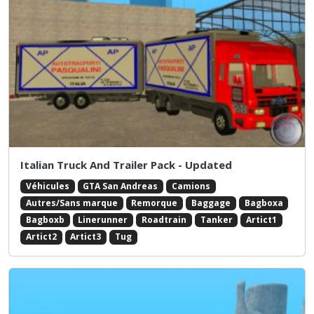
Italian Truck And Trailer Pack - Updated
Véhicules
GTA San Andreas
Camions
Autres/Sans marque
Remorque
Baggage
Bagboxa
Bagboxb
Linerunner
Roadtrain
Tanker
Artict1
Artict2
Artict3
Tug