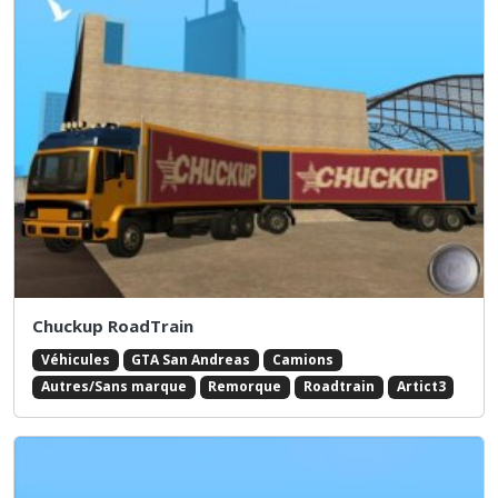
Chuckup RoadTrain
Véhicules
GTA San Andreas
Camions
Autres/Sans marque
Remorque
Roadtrain
Artict3