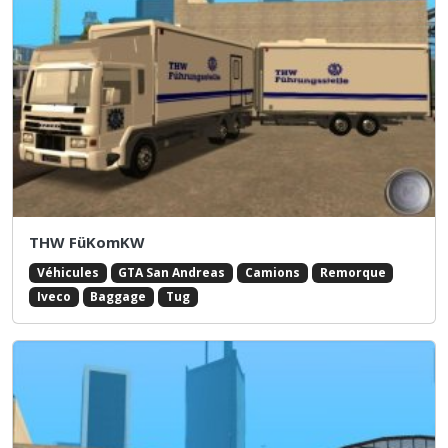
THW FüKomKW
Véhicules
GTA San Andreas
Camions
Remorque
Iveco
Baggage
Tug