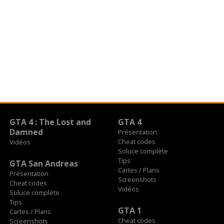
GTA 4 : The Lost and
GTA 4
Damned
Présentation
Cheat codes
Vidéos
Soluce complète
Tips
GTA San Andreas
Cartes / Plans
Présentation
Screenshots
Cheat codes
Vidéos
Soluce complète
Tips
GTA 1
Cartes / Plans
Cheat codes
Screenshots