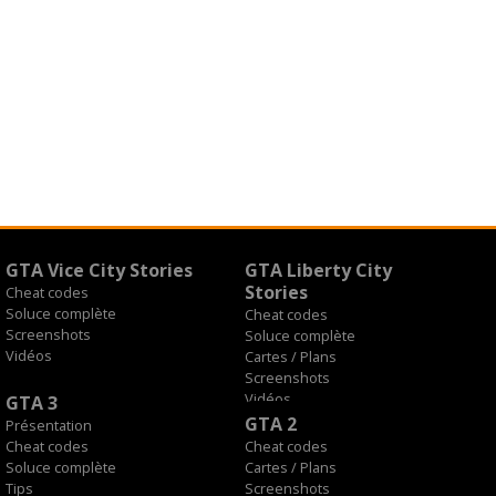
GTA Vice City Stories
GTA Liberty City
Stories
Cheat codes
Soluce complète
Cheat codes
Screenshots
Soluce complète
Vidéos
Cartes / Plans
Screenshots
Vidéos
GTA 3
GTA 2
Présentation
Cheat codes
Cheat codes
Soluce complète
Cartes / Plans
Tips
Screenshots