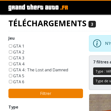
TÉLÉCHARGEMENTS
3
Jeu
N’h
GTA 1
GTA 2
GTA 3
7 filtres
GTA 4
GTA 4 : The Lost and Damned
Type : Vé
GTA 5
Type de vé
GTA 6
GTA Liberty City Stories
Filtrer
GTA London 1969
GTA San Andreas
GTA Vice City
Type