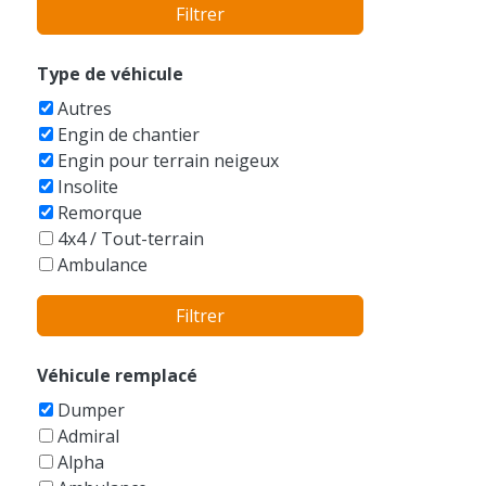
Filtrer
Bentley
BMW
Bobcat
Type de véhicule
Boeing
Autres
Bucegi
Engin de chantier
Buell
Engin pour terrain neigeux
Bugatti
Insolite
Buick
Remorque
Cadillac
4x4 / Tout-terrain
Caterham
Ambulance
Caterpillar
Armée
Champion
Filtrer
Auto-tamponneuse
Checker
Avions
Chevrolet
Balayeuse
Véhicule remplacé
Chrysler
Bateaux
Citroen
Dumper
Berline
Dacia
Admiral
Bicyclettes
Daewoo
Alpha
Break
DAF