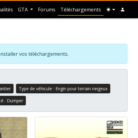
alités
GTA
Forums
Téléchargements
installer vos téléchargements.
antier
Type de véhicule : Engin pour terrain neigeux
cé : Dumper