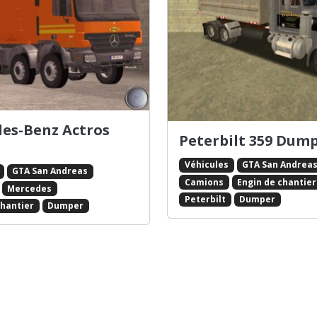
es-Benz Actros
Peterbilt 359 Dum
Véhicules
GTA San Andrea
GTA San Andreas
Camions
Engin de chantier
Mercedes
Peterbilt
Dumper
chantier
Dumper