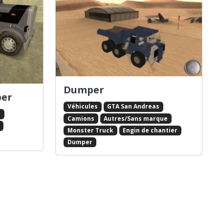
Dumper
per
Véhicules
GTA San Andreas
s
Camions
Autres/Sans marque
Monster Truck
Engin de chantier
Dumper