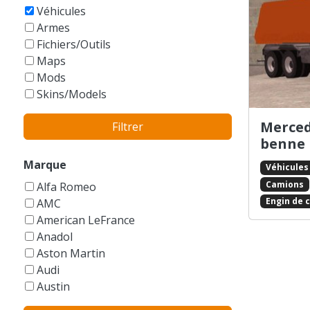
GTA Vice City Stories
Véhicules
Armes
Fichiers/Outils
Maps
Mods
Skins/Models
Merced
Filtrer
benne
Marque
Véhicules
Camions
Alfa Romeo
Engin de 
AMC
American LeFrance
Anadol
Aston Martin
Audi
Austin
Autres/Sans marque