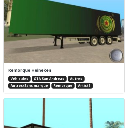
Remorque Heineken
Véhicules
GTA San Andreas
Autres
Autres/Sans marque
Remorque
Artict1