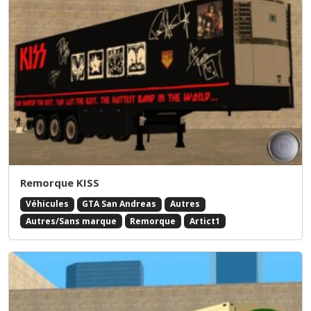
Remorque KISS
Véhicules
GTA San Andreas
Autres
Autres/Sans marque
Remorque
Artict1