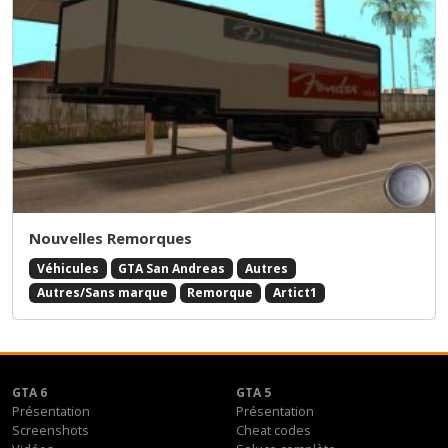
Nouvelles Remorques
Véhicules
GTA San Andreas
Autres
Autres/Sans marque
Remorque
Artict1
GTA 6
GTA 5
Présentation
Présentation
Screenshots
Cheat codes