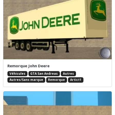
Remorque John Deere
Véhicules
GTA San Andreas
Autres
Autres/Sans marque
Remorque
Artict1