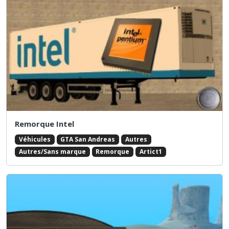
Remorque Intel
Véhicules
GTA San Andreas
Autres
Autres/Sans marque
Remorque
Artict1