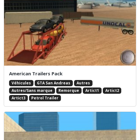
American Trailers Pack
Véhicules
GTA San Andreas
Autres
Autres/Sans marque
Remorque
Artict1
Artict2
Artict3
Petrol Trailer