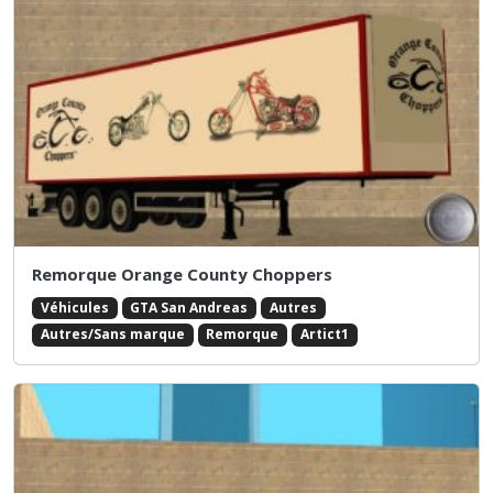
Remorque Orange County Choppers
Véhicules
GTA San Andreas
Autres
Autres/Sans marque
Remorque
Artict1