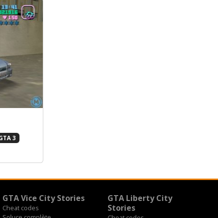
GTA 3
GTA Vice City Stories
GTA Liberty City
Stories
Cheat codes
Soluce complète
Cheat codes