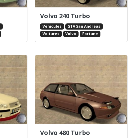
Volvo 240 Turbo
s
Véhicules
GTA San Andreas
Voitures
Volvo
Fortune
Volvo 480 Turbo