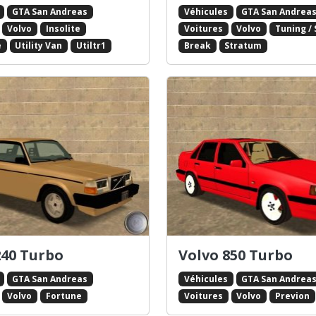
GTA San Andreas
Véhicules
GTA San Andrea
Volvo
Insolite
Voitures
Volvo
Tuning / 
e
Utility Van
Utiltr1
Break
Stratum
240 Turbo
Volvo 850 Turbo
GTA San Andreas
Véhicules
GTA San Andrea
Volvo
Fortune
Voitures
Volvo
Previon