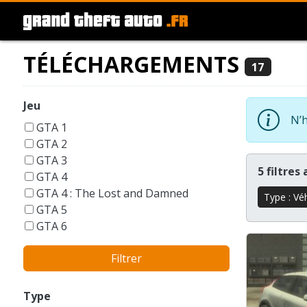
TÉLÉCHARGEMENTS
17
Jeu
N’h
GTA 1
GTA 2
GTA 3
5 filtres
GTA 4
GTA 4 : The Lost and Damned
Type : Vé
GTA 5
GTA 6
GTA Liberty City Stories
Filtrer
GTA London 1969
GTA San Andreas
GTA Vice City
Type