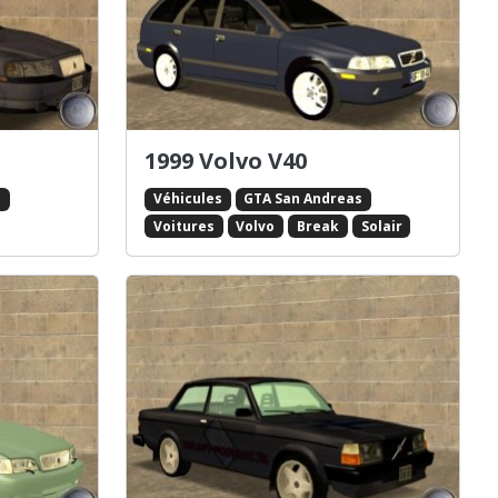
1999 Volvo V40
s
Véhicules
GTA San Andreas
Voitures
Volvo
Break
Solair