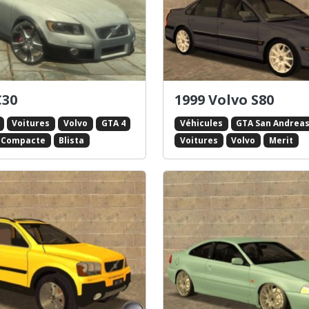
C30
1999 Volvo S80
Voitures
Volvo
GTA 4
Véhicules
GTA San Andrea
/ Compacte
Blista
Voitures
Volvo
Merit