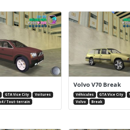
Volvo V70 Break
GTA Vice City
Voitures
Véhicules
GTA Vice City
x4 / Tout-terrain
Volvo
Break