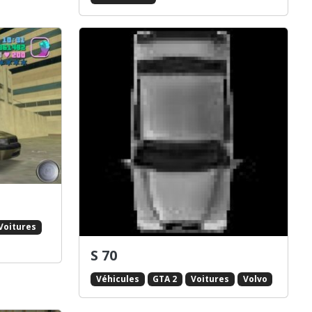
Voitures
S 70
Véhicules
GTA 2
Voitures
Volvo