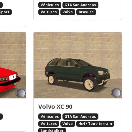
s
Véhicules
GTA San Andreas
Sport
Voitures
Volvo
Bravura
Volvo XC 90
s
Véhicules
GTA San Andreas
Voitures
Volvo
4x4 / Tout-terrain
Landstalker