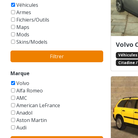
GTA Vice City Stories
Véhicules
Armes
Fichiers/Outils
Maps
Mods
Skins/Models
Volvo 
Véhicules
Filtrer
Citadine 
Marque
Volvo
Alfa Romeo
AMC
American LeFrance
Anadol
Aston Martin
Audi
Austin