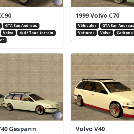
XC90
1999 Volvo C70
GTA San Andreas
Véhicules
GTA San Andrea
Volvo
4x4 / Tout-terrain
Voitures
Volvo
Cadrona
er
V40 Gespann
Volvo V40