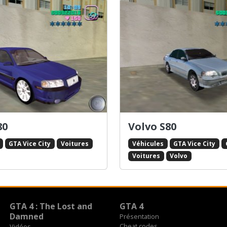
80
Volvo S80
GTA Vice City
Voitures
Véhicules
GTA Vice City
Voitures
Volvo
GTA 4 : The Lost and
GTA 4
Damned
Présentation
Cheat codes
Vidéos