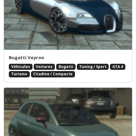
Bugatti Veyron
Véhicules
Voitures
Bugatti
Tuning / Sport
GTA 4
Turismo
Citadine / Compacte