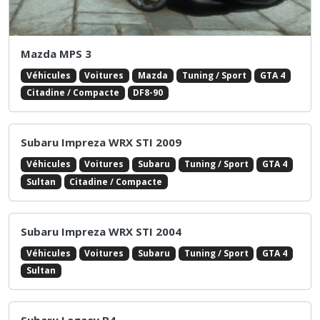
Mazda MPS 3
Véhicules
Voitures
Mazda
Tuning / Sport
GTA 4
Citadine / Compacte
DF8-90