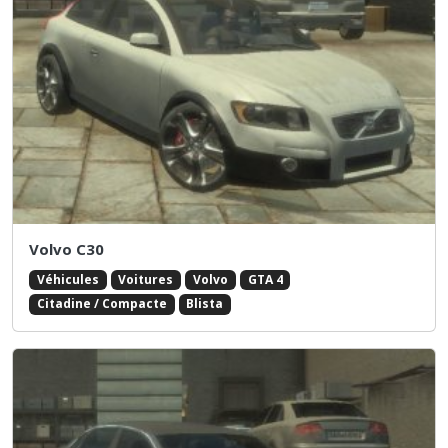
Volvo C30
Véhicules
Voitures
Volvo
GTA 4
Citadine / Compacte
Blista