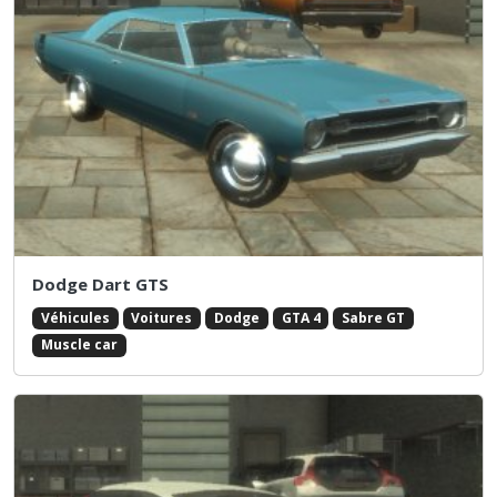
Dodge Dart GTS
Véhicules
Voitures
Dodge
GTA 4
Sabre GT
Muscle car