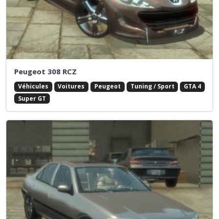
Peugeot 308 RCZ
Véhicules
Voitures
Peugeot
Tuning / Sport
GTA 4
Super GT