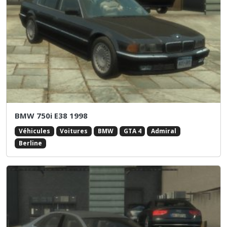
BMW 750i E38 1998
Véhicules
Voitures
BMW
GTA 4
Admiral
Berline