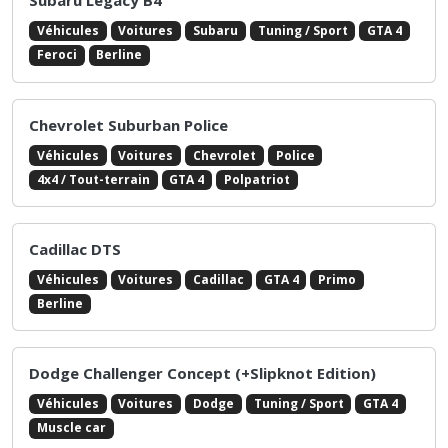
Subaru Impreza WRX STI 2009
Véhicules
Voitures
Subaru
Tuning / Sport
GTA 4
Sultan
Citadine / Compacte