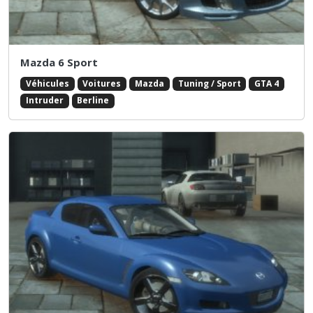
Mazda 6 Sport
Véhicules
Voitures
Mazda
Tuning / Sport
GTA 4
Intruder
Berline