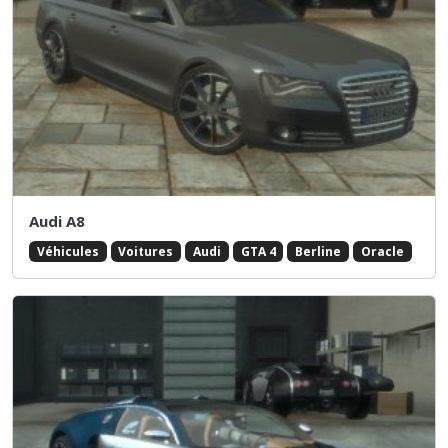
Audi A8
Véhicules
Voitures
Audi
GTA 4
Berline
Oracle