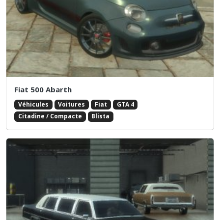
Fiat 500 Abarth
Véhicules
Voitures
Fiat
GTA 4
Citadine / Compacte
Blista