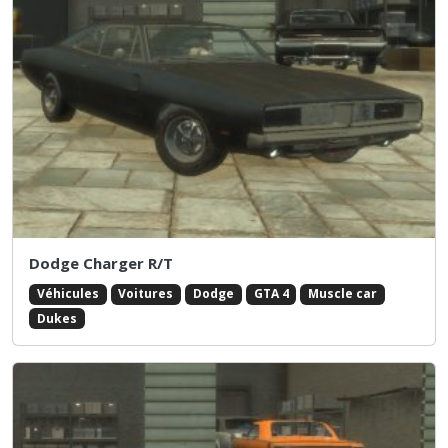
Dodge Charger R/T
Véhicules
Voitures
Dodge
GTA 4
Muscle car
Dukes