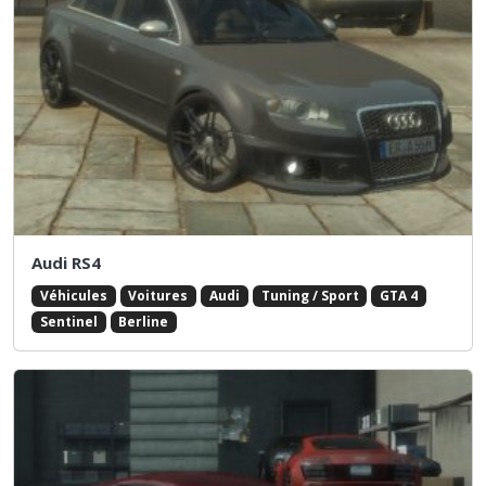
Audi RS4
Véhicules
Voitures
Audi
Tuning / Sport
GTA 4
Sentinel
Berline