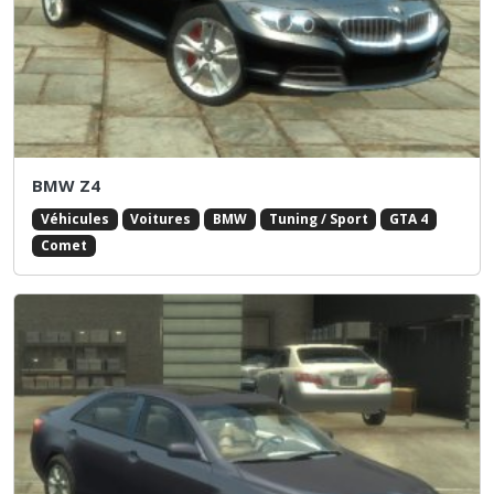
BMW Z4
Véhicules
Voitures
BMW
Tuning / Sport
GTA 4
Comet