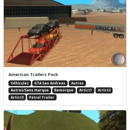
American Trailers Pack
Véhicules
GTA San Andreas
Autres
Autres/Sans marque
Remorque
Artict1
Artict2
Artict3
Petrol Trailer