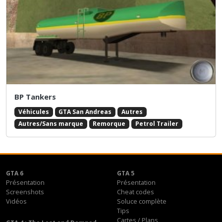
BP Tankers
Véhicules
GTA San Andreas
Autres
Autres/Sans marque
Remorque
Petrol Trailer
GTA 6
GTA 5
Présentation
Présentation
Screenshots
Cheat codes
Vidéos
Soluce complète
Tips
Cartes / Plans