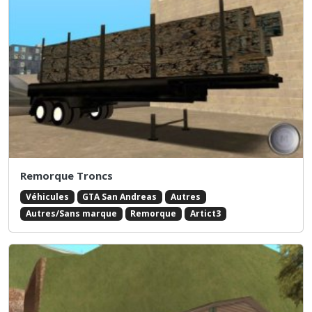
Remorque Troncs
Véhicules
GTA San Andreas
Autres
Autres/Sans marque
Remorque
Artict3