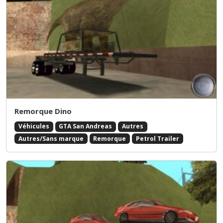
Remorque Dino
Véhicules
GTA San Andreas
Autres
Autres/Sans marque
Remorque
Petrol Trailer