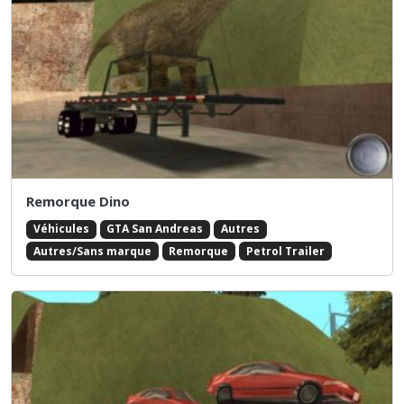
Remorque Dino
Véhicules
GTA San Andreas
Autres
Autres/Sans marque
Remorque
Petrol Trailer