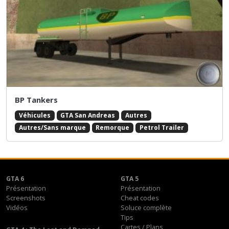
BP Tankers
Véhicules
GTA San Andreas
Autres
Autres/Sans marque
Remorque
Petrol Trailer
GTA 6
GTA 5
Présentation
Présentation
Screenshots
Cheat codes
Vidéos
Soluce complète
Tips
Cartes / Plans