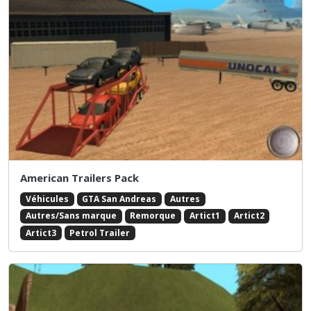
American Trailers Pack
Véhicules
GTA San Andreas
Autres
Autres/Sans marque
Remorque
Artict1
Artict2
Artict3
Petrol Trailer