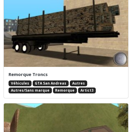
Remorque Troncs
Véhicules
GTA San Andreas
Autres
Autres/Sans marque
Remorque
Artict3