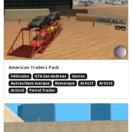
American Trailers Pack
Véhicules
GTA San Andreas
Autres
Autres/Sans marque
Remorque
Artict1
Artict2
Artict3
Petrol Trailer