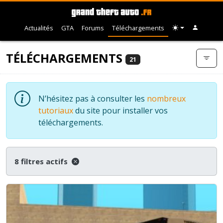
Actualités
GTA
Forums
Téléchargements
TÉLÉCHARGEMENTS
21
N’hésitez pas à consulter les
nombreux
tutoriaux
du site pour installer vos
téléchargements.
8 filtres actifs