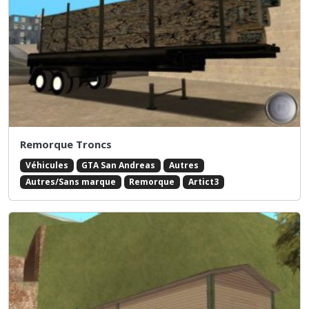
Remorque Troncs
Véhicules
GTA San Andreas
Autres
Autres/Sans marque
Remorque
Artict3