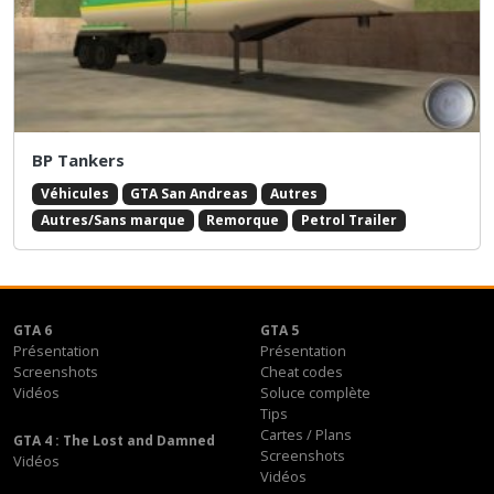
BP Tankers
Véhicules
GTA San Andreas
Autres
Autres/Sans marque
Remorque
Petrol Trailer
GTA 6
GTA 5
Présentation
Présentation
Screenshots
Cheat codes
Vidéos
Soluce complète
Tips
Cartes / Plans
GTA 4 : The Lost and Damned
Screenshots
Vidéos
Vidéos