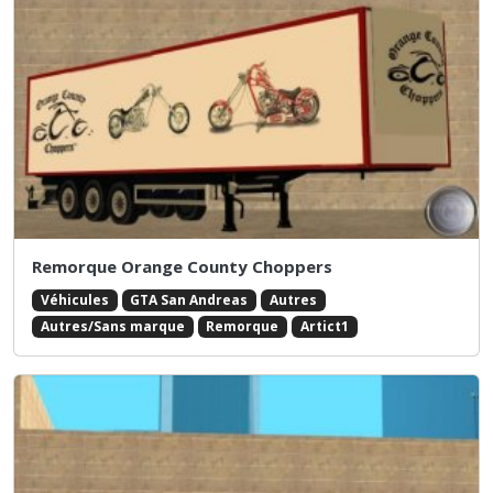
Remorque Orange County Choppers
Véhicules
GTA San Andreas
Autres
Autres/Sans marque
Remorque
Artict1