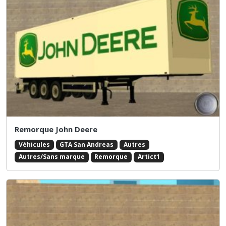
Remorque John Deere
Véhicules
GTA San Andreas
Autres
Autres/Sans marque
Remorque
Artict1