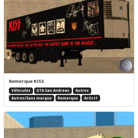
Remorque KISS
Véhicules
GTA San Andreas
Autres
Autres/Sans marque
Remorque
Artict1