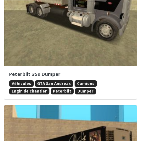
Peterbilt 359 Dumper
Véhicules
GTA San Andreas
Camions
Engin de chantier
Peterbilt
Dumper