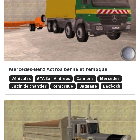
Mercedes-Benz Actros benne et remoque
Véhicules
GTA San Andreas
Camions
Mercedes
Engin de chantier
Remorque
Baggage
Bagboxb