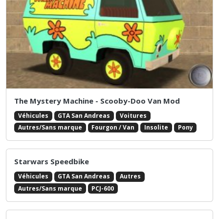
The Mystery Machine - Scooby-Doo Van Mod
Véhicules
GTA San Andreas
Voitures
Autres/Sans marque
Fourgon / Van
Insolite
Pony
Starwars Speedbike
Véhicules
GTA San Andreas
Autres
Autres/Sans marque
PCJ-600