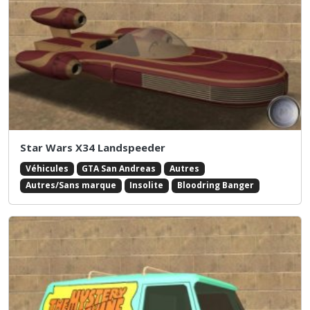
Star Wars X34 Landspeeder
Véhicules
GTA San Andreas
Autres
Autres/Sans marque
Insolite
Bloodring Banger