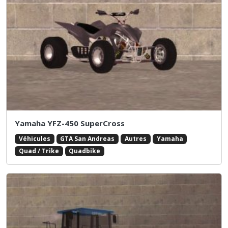
Yamaha YFZ-450 SuperCross
Véhicules
GTA San Andreas
Autres
Yamaha
Quad / Trike
Quadbike