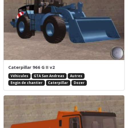
Caterpillar 966 G II v2
Véhicules
GTA San Andreas
Autres
Engin de chantier
Caterpillar
Dozer