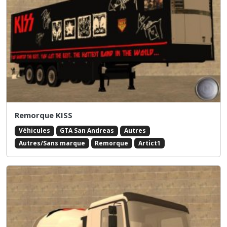
Remorque KISS
Véhicules
GTA San Andreas
Autres
Autres/Sans marque
Remorque
Artict1