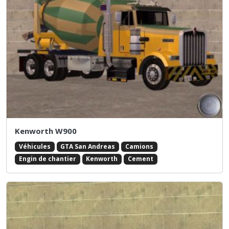
Kenworth W900
Véhicules
GTA San Andreas
Camions
Engin de chantier
Kenworth
Cement