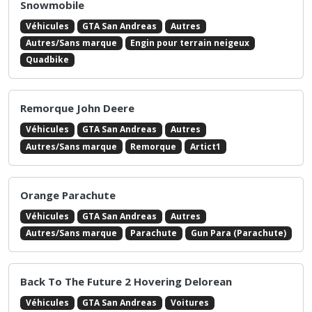
Snowmobile
Véhicules
GTA San Andreas
Autres
Autres/Sans marque
Engin pour terrain neigeux
Quadbike
Remorque John Deere
Véhicules
GTA San Andreas
Autres
Autres/Sans marque
Remorque
Artict1
Orange Parachute
Véhicules
GTA San Andreas
Autres
Autres/Sans marque
Parachute
Gun Para (Parachute)
Back To The Future 2 Hovering Delorean
Véhicules
GTA San Andreas
Voitures