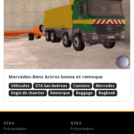
Mercedes-Benz Actros benne et remoque
Véhicules
GTA San Andreas
Camions
Mercedes
Engin de chantier
Remorque
Baggage
Bagboxb
GTA 6
GTA 5
Présentation
Présentation