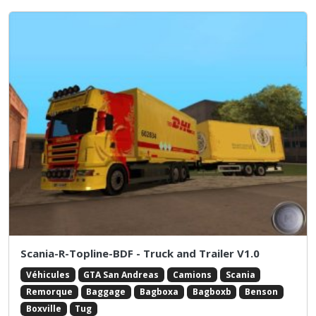
Scania-R-Topline-BDF - Truck and Trailer V1.0
Véhicules
GTA San Andreas
Camions
Scania
Remorque
Baggage
Bagboxa
Bagboxb
Benson
Boxville
Tug