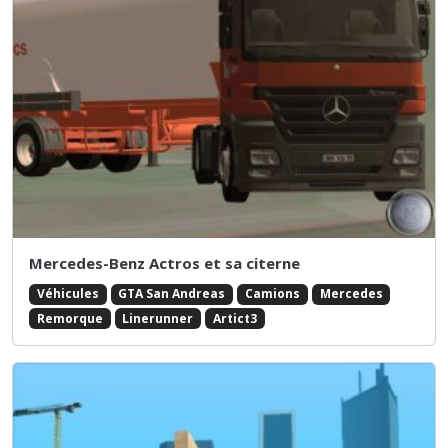
Mercedes-Benz Actros et sa citerne
Véhicules
GTA San Andreas
Camions
Mercedes
Remorque
Linerunner
Artict3