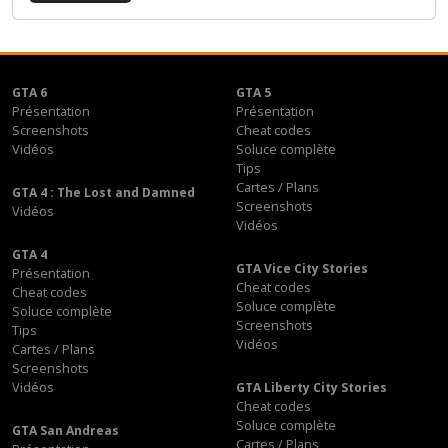
GTA 6
GTA 5
Présentation
Présentation
Screenshots
Cheat codes
Vidéos
Soluce complète
Tips
Cartes / Plans
GTA 4 : The Lost and Damned
Screenshots
Vidéos
Vidéos
GTA 4
GTA Vice City Stories
Présentation
Cheat codes
Cheat codes
Soluce complète
Soluce complète
Screenshots
Tips
Vidéos
Cartes / Plans
Screenshots
Vidéos
GTA Liberty City Stories
Cheat codes
Soluce complète
GTA San Andreas
Cartes / Plans