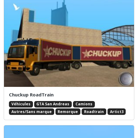
Chuckup RoadTrain
Véhicules
GTA San Andreas
Camions
Autres/Sans marque
Remorque
Roadtrain
Artict3