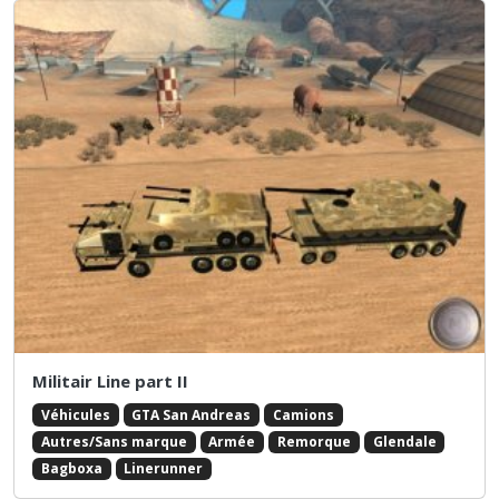
Militair Line part II
Véhicules
GTA San Andreas
Camions
Autres/Sans marque
Armée
Remorque
Glendale
Bagboxa
Linerunner