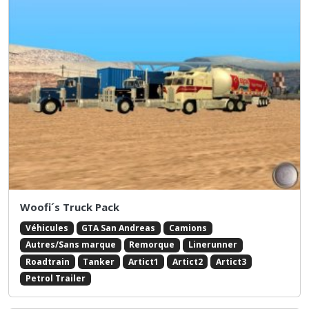
Woofi´s Truck Pack
Véhicules
GTA San Andreas
Camions
Autres/Sans marque
Remorque
Linerunner
Roadtrain
Tanker
Artict1
Artict2
Artict3
Petrol Trailer