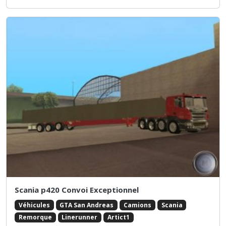
Scania p420 Convoi Exceptionnel
Véhicules
GTA San Andreas
Camions
Scania
Remorque
Linerunner
Artict1