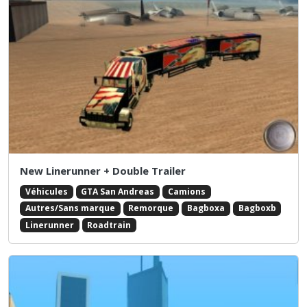
New Linerunner + Double Trailer
Véhicules
GTA San Andreas
Camions
Autres/Sans marque
Remorque
Bagboxa
Bagboxb
Linerunner
Roadtrain