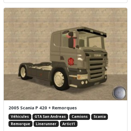
2005 Scania P 420 + Remorques
Véhicules
GTA San Andreas
Camions
Scania
Remorque
Linerunner
Artict1