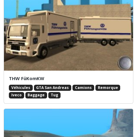
THW FüKomKW
Véhicules
GTA San Andreas
Camions
Remorque
Iveco
Baggage
Tug