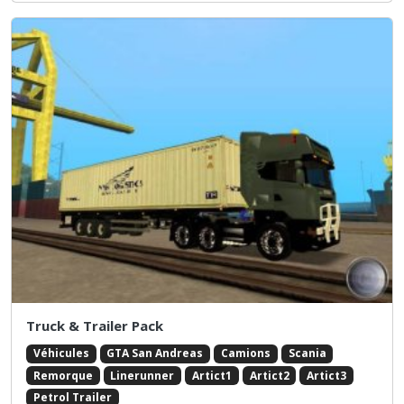
Truck & Trailer Pack
Véhicules
GTA San Andreas
Camions
Scania
Remorque
Linerunner
Artict1
Artict2
Artict3
Petrol Trailer