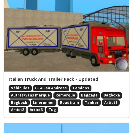
Italian Truck And Trailer Pack - Updated
Véhicules
GTA San Andreas
Camions
Autres/Sans marque
Remorque
Baggage
Bagboxa
Bagboxb
Linerunner
Roadtrain
Tanker
Artict1
Artict2
Artict3
Tug