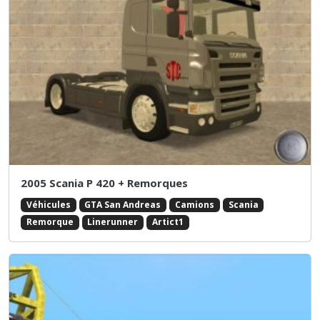
2005 Scania P 420 + Remorques
Véhicules
GTA San Andreas
Camions
Scania
Remorque
Linerunner
Artict1