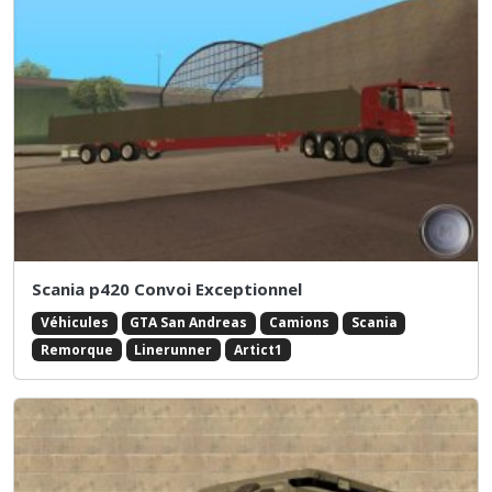
Scania p420 Convoi Exceptionnel
Véhicules
GTA San Andreas
Camions
Scania
Remorque
Linerunner
Artict1