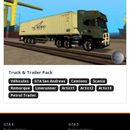
Truck & Trailer Pack
Véhicules
GTA San Andreas
Camions
Scania
Remorque
Linerunner
Artict1
Artict2
Artict3
Petrol Trailer
GTA 6
GTA 5
Présentation
Présentation