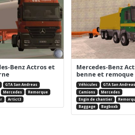
es-Benz Actros et
Mercedes-Benz Act
erne
benne et remoque
GTA San Andreas
Véhicules
GTA San Andrea
Mercedes
Remorque
Camions
Mercedes
r
Artict3
Engin de chantier
Remorq
Baggage
Bagboxb