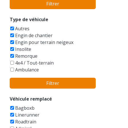
Filtrer
Autres/Sans marque
Bentley
BMW
Type de véhicule
Bobcat
Autres
Boeing
Engin de chantier
Bucegi
Engin pour terrain neigeux
Buell
Insolite
Bugatti
Remorque
Buick
4x4 / Tout-terrain
Cadillac
Ambulance
Caterham
Armée
Caterpillar
Filtrer
Auto-tamponneuse
Champion
Avions
Checker
Balayeuse
Véhicule remplacé
Chevrolet
Bateaux
Chrysler
Bagboxb
Berline
Citroen
Linerunner
Bicyclettes
Dacia
Roadtrain
Break
Daewoo