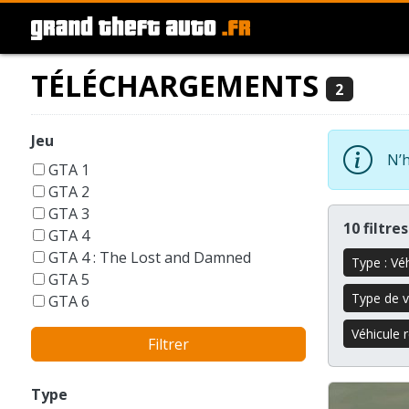
TÉLÉCHARGEMENTS
2
Jeu
N’h
GTA 1
GTA 2
GTA 3
10 filtre
GTA 4
GTA 4 : The Lost and Damned
Type : Vé
GTA 5
Type de v
GTA 6
GTA Liberty City Stories
Véhicule 
Filtrer
GTA London 1969
GTA San Andreas
GTA Vice City
Type