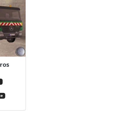
ros
s
ue