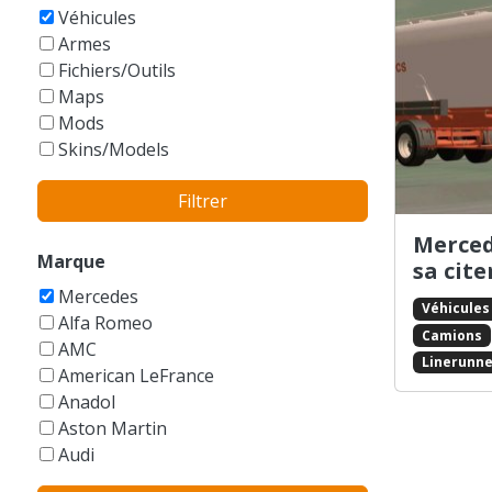
GTA Vice City Stories
Véhicules
Armes
Fichiers/Outils
Maps
Mods
Skins/Models
Filtrer
Merced
Marque
sa cit
Mercedes
Véhicules
Alfa Romeo
Camions
AMC
Linerunne
American LeFrance
Anadol
Aston Martin
Audi
Austin