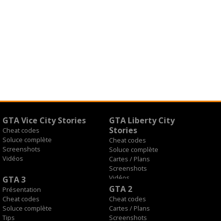
GTA Vice City Stories
GTA Liberty City
Stories
Cheat codes
Soluce complète
Cheat codes
Screenshots
Soluce complète
Vidéos
Cartes / Plans
Screenshots
Vidéos
GTA 3
GTA 2
Présentation
Cheat codes
Cheat codes
Soluce complète
Cartes / Plans
Tips
Screenshots