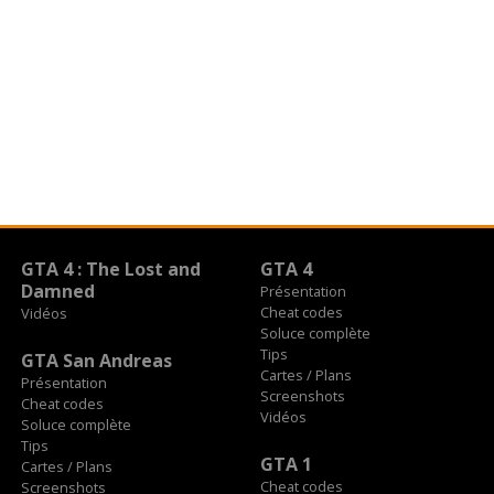
GTA 4 : The Lost and
GTA 4
Damned
Présentation
Cheat codes
Vidéos
Soluce complète
Tips
GTA San Andreas
Cartes / Plans
Présentation
Screenshots
Cheat codes
Vidéos
Soluce complète
Tips
GTA 1
Cartes / Plans
Cheat codes
Screenshots