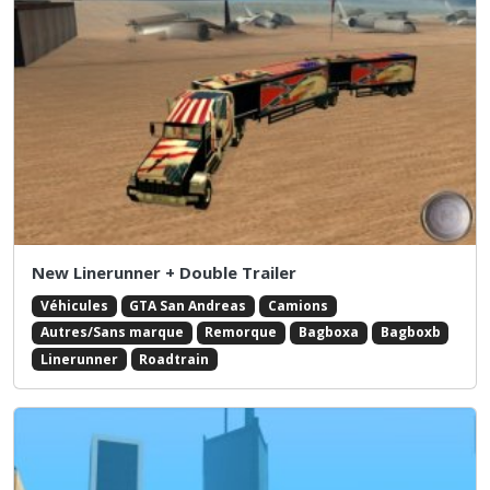
New Linerunner + Double Trailer
Véhicules
GTA San Andreas
Camions
Autres/Sans marque
Remorque
Bagboxa
Bagboxb
Linerunner
Roadtrain