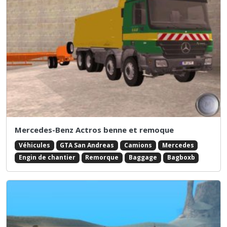
Mercedes-Benz Actros benne et remoque
Véhicules
GTA San Andreas
Camions
Mercedes
Engin de chantier
Remorque
Baggage
Bagboxb