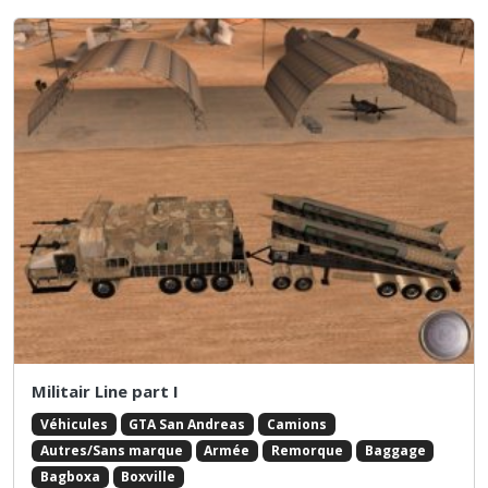
Militair Line part I
Véhicules
GTA San Andreas
Camions
Autres/Sans marque
Armée
Remorque
Baggage
Bagboxa
Boxville