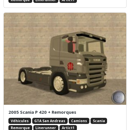
2005 Scania P 420 + Remorques
Véhicules
GTA San Andreas
Camions
Scania
Remorque
Linerunner
Artict1