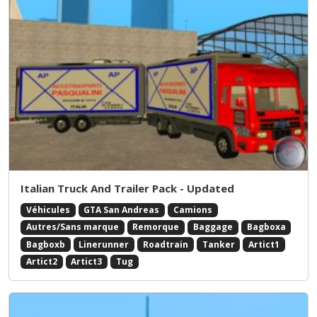
Italian Truck And Trailer Pack - Updated
Véhicules
GTA San Andreas
Camions
Autres/Sans marque
Remorque
Baggage
Bagboxa
Bagboxb
Linerunner
Roadtrain
Tanker
Artict1
Artict2
Artict3
Tug