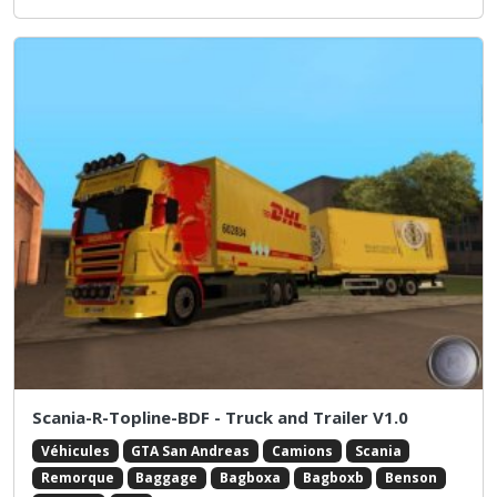
Scania-R-Topline-BDF - Truck and Trailer V1.0
Véhicules
GTA San Andreas
Camions
Scania
Remorque
Baggage
Bagboxa
Bagboxb
Benson