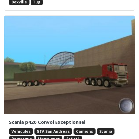
Boxville
Tug
Scania p420 Convoi Exceptionnel
Véhicules
GTA San Andreas
Camions
Scania
Remorque
Linerunner
Artict1