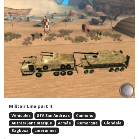
Militair Line part II
Véhicules
GTA San Andreas
Camions
Autres/Sans marque
Armée
Remorque
Glendale
Bagboxa
Linerunner