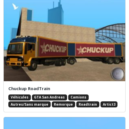
Chuckup RoadTrain
Véhicules
GTA San Andreas
Camions
Autres/Sans marque
Remorque
Roadtrain
Artict3