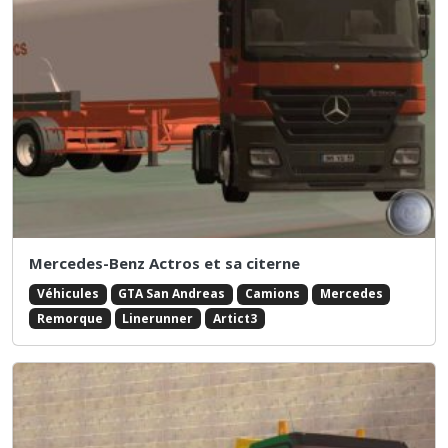
Mercedes-Benz Actros et sa citerne
Véhicules
GTA San Andreas
Camions
Mercedes
Remorque
Linerunner
Artict3