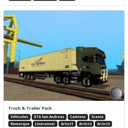
Truck & Trailer Pack
Véhicules
GTA San Andreas
Camions
Scania
Remorque
Linerunner
Artict1
Artict2
Artict3