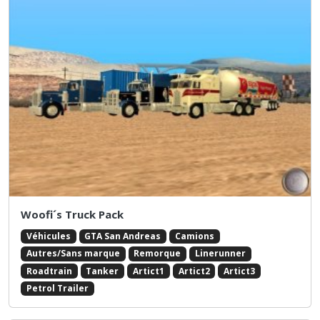
Woofi´s Truck Pack
Véhicules
GTA San Andreas
Camions
Autres/Sans marque
Remorque
Linerunner
Roadtrain
Tanker
Artict1
Artict2
Artict3
Petrol Trailer