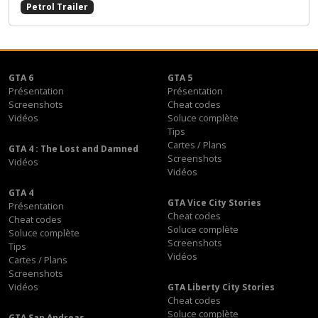
Petrol Trailer
GTA 6
GTA 5
Présentation
Présentation
Screenshots
Cheat codes
Vidéos
Soluce complète
Tips
Cartes / Plans
GTA 4 : The Lost and Damned
Screenshots
Vidéos
Vidéos
GTA 4
GTA Vice City Stories
Présentation
Cheat codes
Cheat codes
Soluce complète
Soluce complète
Screenshots
Tips
Vidéos
Cartes / Plans
Screenshots
Vidéos
GTA Liberty City Stories
Cheat codes
Soluce complète
GTA San Andreas