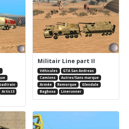
Militair Line part II
s
Véhicules
GTA San Andreas
que
Camions
Autres/Sans marque
oadtrain
Armée
Remorque
Glendale
Artict3
Bagboxa
Linerunner