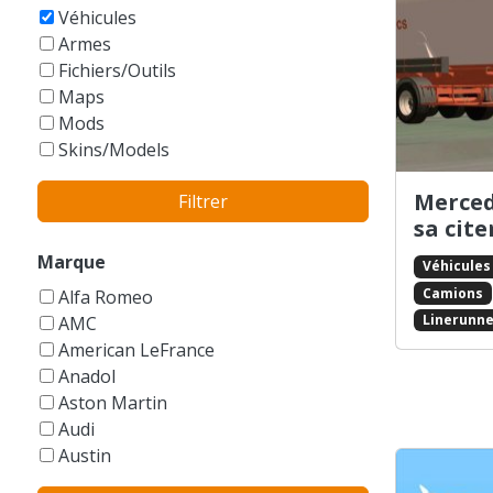
GTA Vice City Stories
Véhicules
Armes
Fichiers/Outils
Maps
Mods
Skins/Models
Merced
Filtrer
sa cit
Marque
Véhicules
Camions
Alfa Romeo
Linerunne
AMC
American LeFrance
Anadol
Aston Martin
Audi
Austin
Autres/Sans marque