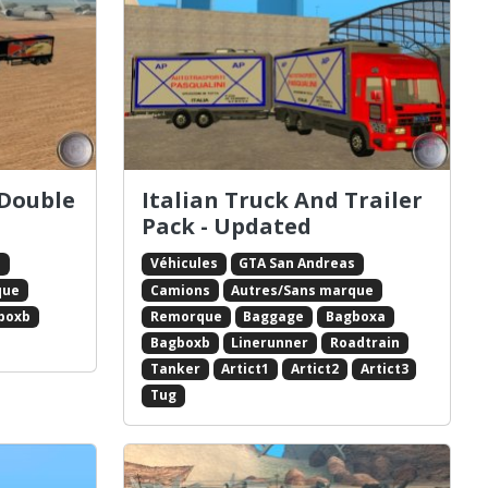
 Double
Italian Truck And Trailer
Pack - Updated
s
Véhicules
GTA San Andreas
que
Camions
Autres/Sans marque
boxb
Remorque
Baggage
Bagboxa
Bagboxb
Linerunner
Roadtrain
Tanker
Artict1
Artict2
Artict3
Tug