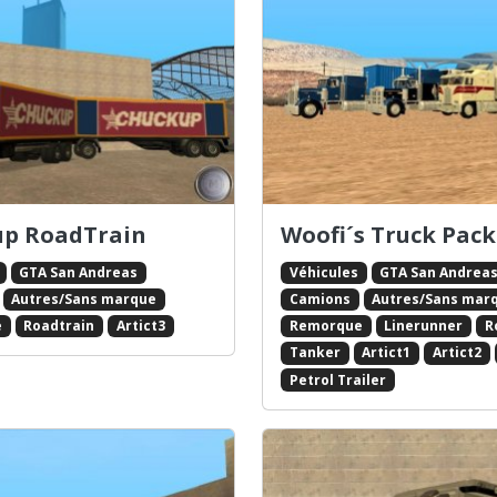
p RoadTrain
Woofi´s Truck Pack
GTA San Andreas
Véhicules
GTA San Andrea
Autres/Sans marque
Camions
Autres/Sans mar
e
Roadtrain
Artict3
Remorque
Linerunner
R
Tanker
Artict1
Artict2
Petrol Trailer