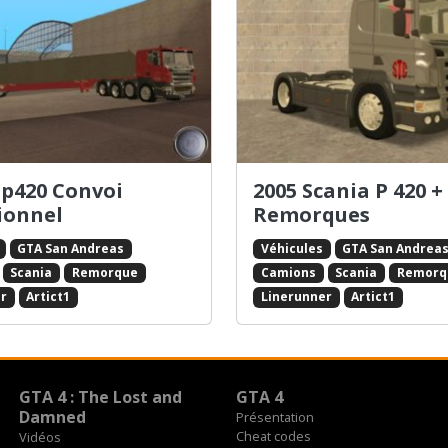
 p420 Convoi
2005 Scania P 420 +
ionnel
Remorques
GTA San Andreas
Véhicules
GTA San Andrea
Scania
Remorque
Camions
Scania
Remorq
r
Artict1
Linerunner
Artict1
GTA 4 : The Lost and
GTA 4
Damned
Présentation
Cheat codes
Vidéos