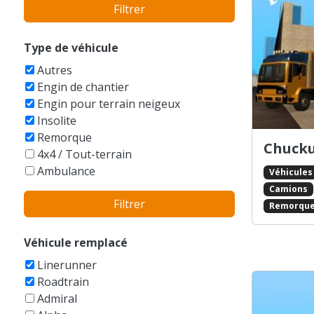
Filtrer
Bentley
BMW
Bobcat
Type de véhicule
Boeing
Autres
Bucegi
Engin de chantier
Buell
Engin pour terrain neigeux
Bugatti
Insolite
Buick
Remorque
Cadillac
Chucku
4x4 / Tout-terrain
Caterham
Ambulance
Véhicules
Caterpillar
Armée
Camions
Champion
Filtrer
Auto-tamponneuse
Remorqu
Checker
Avions
Chevrolet
Balayeuse
Véhicule remplacé
Chrysler
Bateaux
Citroen
Linerunner
Berline
Dacia
Roadtrain
Bicyclettes
Daewoo
Admiral
Break
DAF