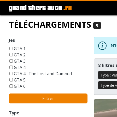
TÉLÉCHARGEMENTS
9
Jeu
N’h
GTA 1
GTA 2
GTA 3
8 filtres
GTA 4
GTA 4 : The Lost and Damned
Type : Vé
GTA 5
Type de vé
GTA 6
GTA Liberty City Stories
Filtrer
GTA London 1969
GTA San Andreas
GTA Vice City
Type