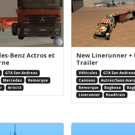
es-Benz Actros et
New Linerunner +
erne
Trailer
GTA San Andreas
Véhicules
GTA San Andrea
Mercedes
Remorque
Camions
Autres/Sans mar
r
Artict3
Remorque
Bagboxa
Bag
Linerunner
Roadtrain