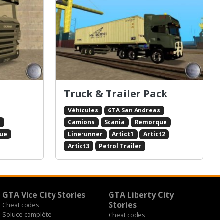
Truck & Trailer Pack
Véhicules
GTA San Andreas
s
Camions
Scania
Remorque
ue
Linerunner
Artict1
Artict2
Artict3
Petrol Trailer
GTA Vice City Stories
GTA Liberty City
Stories
Cheat codes
Soluce complète
Cheat codes