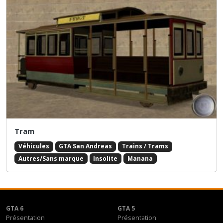
Tram
Véhicules
GTA San Andreas
Trains / Trams
Autres/Sans marque
Insolite
Manana
GTA 6
GTA 5
Présentation
Présentation