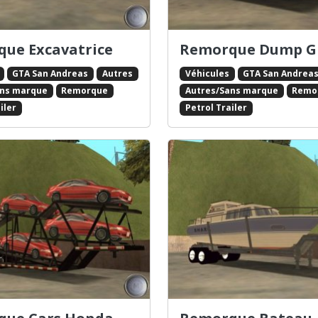
ue Excavatrice
Remorque Dump G
GTA San Andreas
Autres
Véhicules
GTA San Andrea
ans marque
Remorque
Autres/Sans marque
Remo
iler
Petrol Trailer