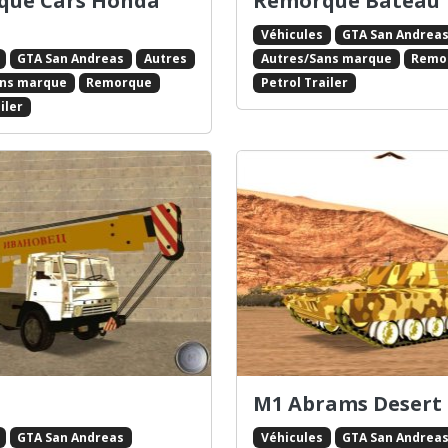
que Cars Honda
Remorque Bateau
Véhicules
GTA San Andrea
GTA San Andreas
Autres
Autres/Sans marque
Remo
ans marque
Remorque
Petrol Trailer
iler
M1 Abrams Desert
GTA San Andreas
Véhicules
GTA San Andrea