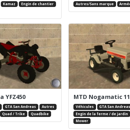
Kamaz
Engin de chantier
Autres/Sans marque
Armé
a YFZ450
MTD Nogamatic 11
GTA San Andreas
Autres
Véhicules
GTA San Andrea
Quad / Trike
Quadbike
Engin de la ferme / de jardin
Mower