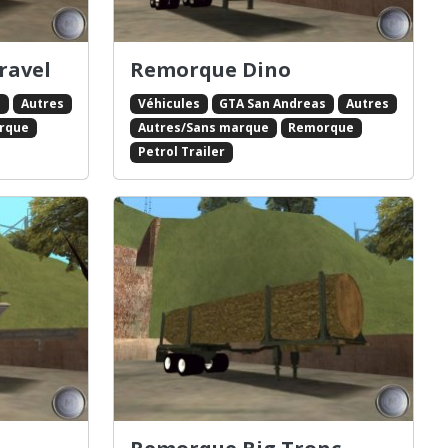
ravel
Remorque Dino
s
Autres
Véhicules
GTA San Andreas
Autres
rque
Autres/Sans marque
Remorque
Petrol Trailer