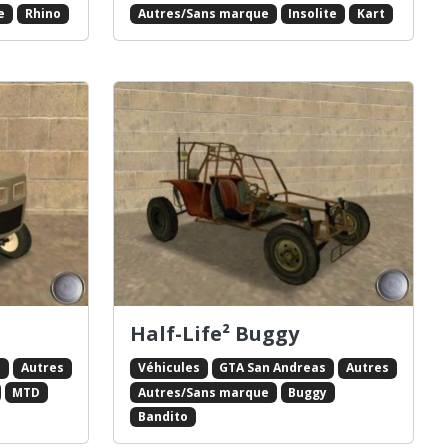
e
Rhino
Autres/Sans marque
Insolite
Kart
Half-Life² Buggy
s
Autres
Véhicules
GTA San Andreas
Autres
MTD
Autres/Sans marque
Buggy
Bandito