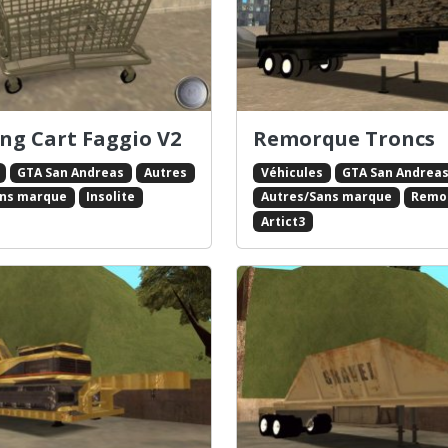
ng Cart Faggio V2
Remorque Troncs
GTA San Andreas
Autres
Véhicules
GTA San Andrea
ans marque
Insolite
Autres/Sans marque
Remo
Artict3