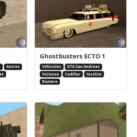
Ghostbusters ECTO 1
s
Autres
Véhicules
GTA San Andreas
ite
Voitures
Cadillac
Insolite
Romero