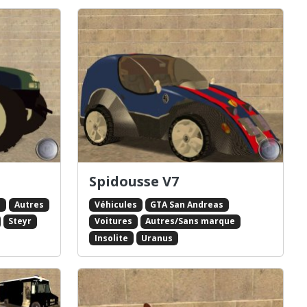
Spidousse V7
s
Autres
Véhicules
GTA San Andreas
Steyr
Voitures
Autres/Sans marque
Insolite
Uranus