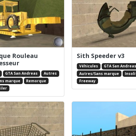
que Rouleau
Sith Speeder v3
esseur
Véhicules
GTA San Andrea
GTA San Andreas
Autres
Autres/Sans marque
Insol
ans marque
Remorque
Freeway
iler