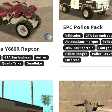
SPC Police Pack
Véhicules
GTA San Andrea
Autres/Sans marque
Polic
a Y660R Raptor
4x4 / Tout-terrain
Fourgon 
Police Ranger
Police Las v
GTA San Andreas
Autres
Enforcer
Quad / Trike
Quadbike