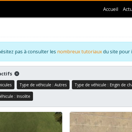
Accueil
Actu
ésitez pas à consulter les
nombreux tutoriaux
du site pour 
 actifs
hicules
Type de véhicule : Autres
Type de véhicule : Engin de ch
hicule : Insolite