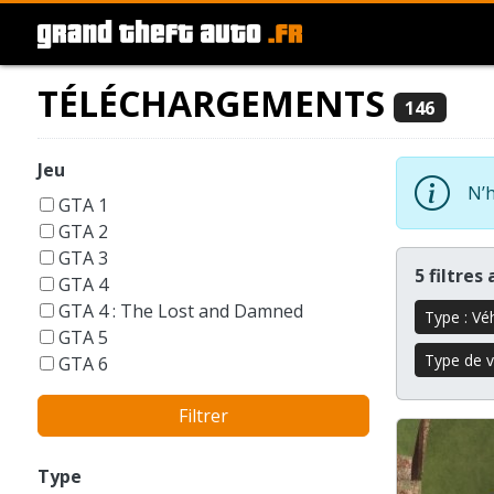
TÉLÉCHARGEMENTS
146
Jeu
N’h
GTA 1
GTA 2
GTA 3
5 filtres
GTA 4
GTA 4 : The Lost and Damned
Type : Vé
GTA 5
Type de vé
GTA 6
GTA Liberty City Stories
Filtrer
GTA London 1969
GTA San Andreas
GTA Vice City
Type