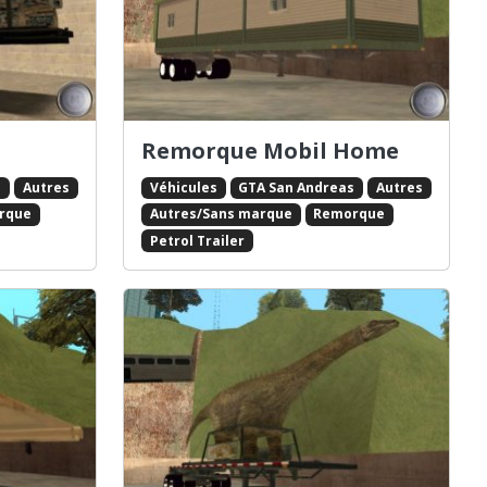
Remorque Mobil Home
s
Autres
Véhicules
GTA San Andreas
Autres
rque
Autres/Sans marque
Remorque
Petrol Trailer