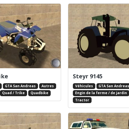
ike
Steyr 9145
GTA San Andreas
Autres
Véhicules
GTA San Andrea
Quad / Trike
Quadbike
Engin de la ferme / de jardin
Tractor