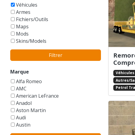
GTA Vice City Stories
Véhicules
Armes
Fichiers/Outils
Maps
Mods
Skins/Models
Remor
Filtrer
Compr
Marque
Véhicules
Autres/S
Alfa Romeo
Petrol Tra
AMC
American LeFrance
Anadol
Aston Martin
Audi
Austin
Autres/Sans marque