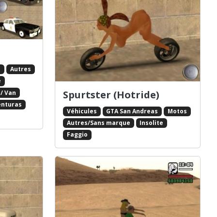
s
Autres
e
Spurtster (Hotride)
/ Van
enturas
Véhicules
GTA San Andreas
Motos
Autres/Sans marque
Insolite
Faggio