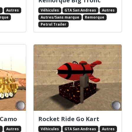
Remorque Big Tronc
s
Autres
Véhicules
GTA San Andreas
Autres
rque
Autres/Sans marque
Remorque
Petrol Trailer
 Camo
Rocket Ride Go Kart
s
Autres
Véhicules
GTA San Andreas
Autres