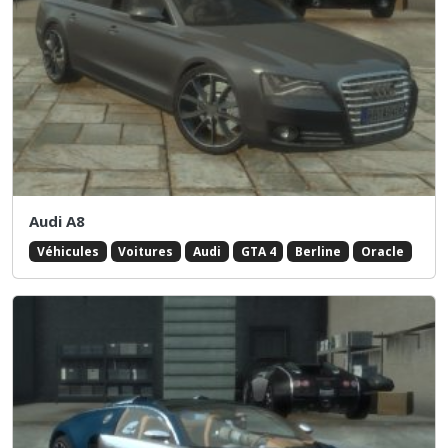
Audi A8
Véhicules
Voitures
Audi
GTA 4
Berline
Oracle