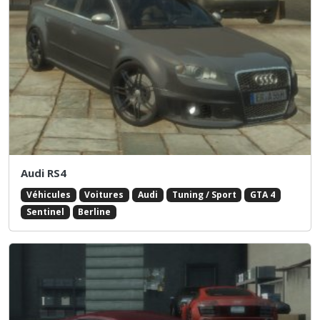
Audi RS4
Véhicules
Voitures
Audi
Tuning / Sport
GTA 4
Sentinel
Berline