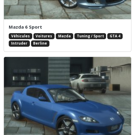
Mazda 6 Sport
Véhicules
Voitures
Mazda
Tuning / Sport
GTA 4
Intruder
Berline