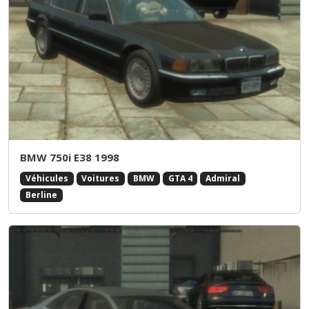
BMW 750i E38 1998
Véhicules
Voitures
BMW
GTA 4
Admiral
Berline