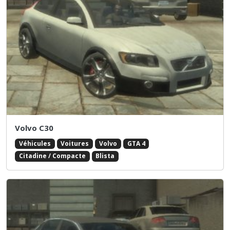
Volvo C30
Véhicules
Voitures
Volvo
GTA 4
Citadine / Compacte
Blista