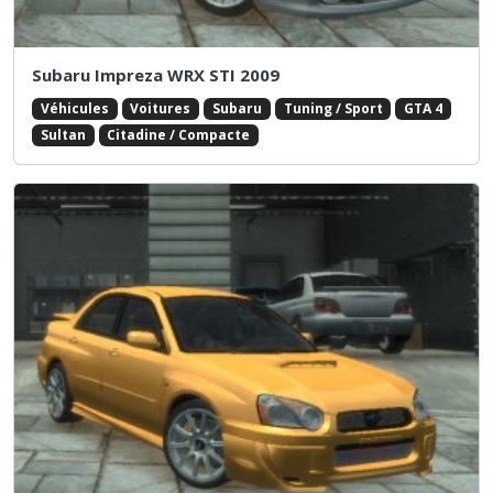
Subaru Impreza WRX STI 2009
Véhicules
Voitures
Subaru
Tuning / Sport
GTA 4
Sultan
Citadine / Compacte