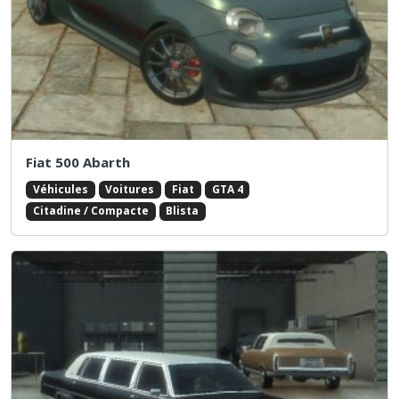
Fiat 500 Abarth
Véhicules
Voitures
Fiat
GTA 4
Citadine / Compacte
Blista