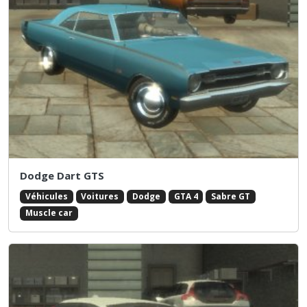
Dodge Dart GTS
Véhicules
Voitures
Dodge
GTA 4
Sabre GT
Muscle car