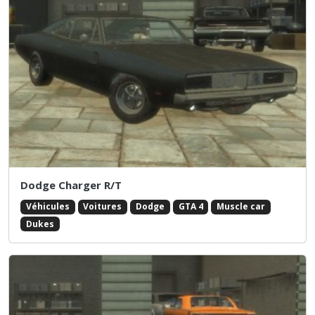
Dodge Charger R/T
Véhicules
Voitures
Dodge
GTA 4
Muscle car
Dukes