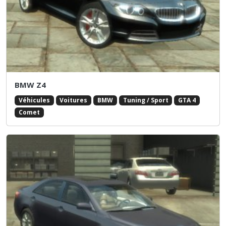
BMW Z4
Véhicules
Voitures
BMW
Tuning / Sport
GTA 4
Comet