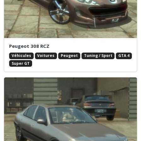
Peugeot 308 RCZ
Véhicules
Voitures
Peugeot
Tuning / Sport
GTA 4
Super GT