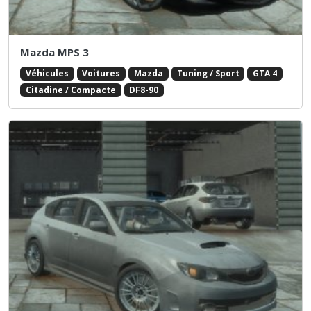
Mazda MPS 3
Véhicules
Voitures
Mazda
Tuning / Sport
GTA 4
Citadine / Compacte
DF8-90