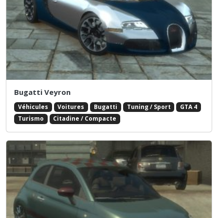
Bugatti Veyron
Véhicules
Voitures
Bugatti
Tuning / Sport
GTA 4
Turismo
Citadine / Compacte