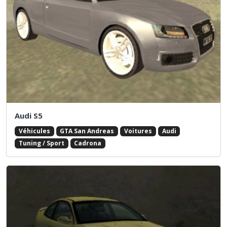
Audi S5
Véhicules
GTA San Andreas
Voitures
Audi
Tuning / Sport
Cadrona