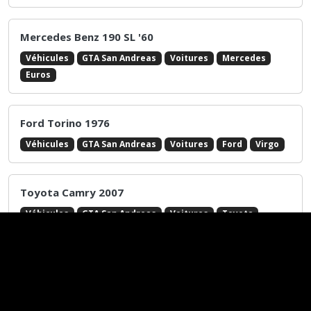
Lamborghini LP 560-4 Hamann
Véhicules
GTA San Andreas
Voitures
Lamborghini
Tuning / Sport
Bullet