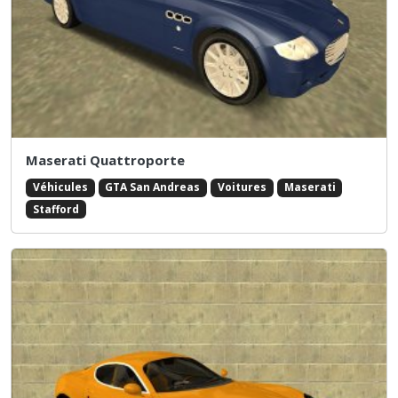
Maserati Quattroporte
Véhicules
GTA San Andreas
Voitures
Maserati
Stafford