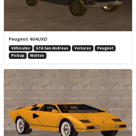
Peugeot 404UXD
Véhicules
GTA San Andreas
Voitures
Peugeot
Pickup
Walton