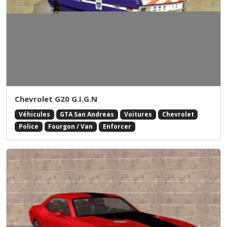
Chevrolet G20 G.I.G.N
Véhicules
GTA San Andreas
Voitures
Chevrolet
Police
Fourgon / Van
Enforcer