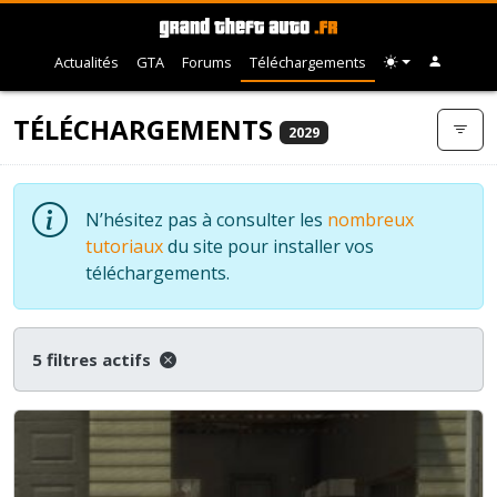
Actualités
GTA
Forums
Téléchargements
TÉLÉCHARGEMENTS
2029
N’hésitez pas à consulter les
nombreux
tutoriaux
du site pour installer vos
téléchargements.
5 filtres actifs