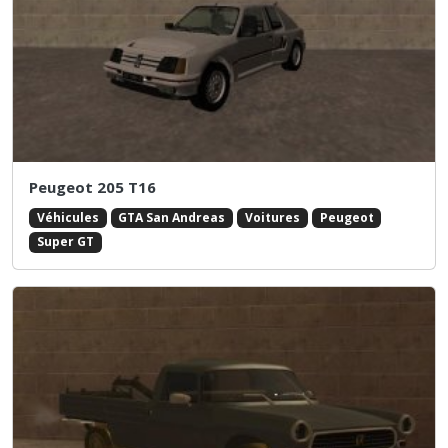
Peugeot 205 T16
Véhicules
GTA San Andreas
Voitures
Peugeot
Super GT