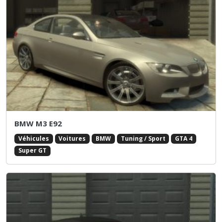
BMW M3 E92
Véhicules
Voitures
BMW
Tuning / Sport
GTA 4
Super GT