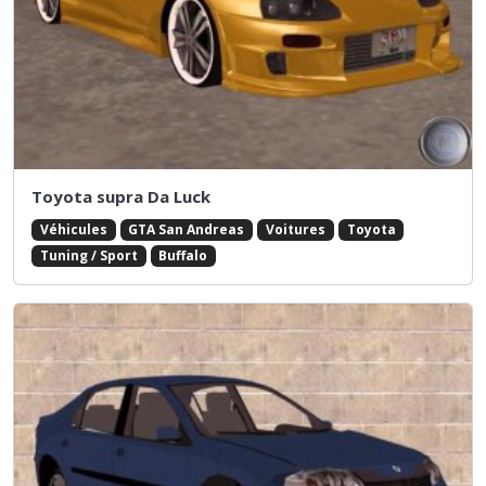
Toyota supra Da Luck
Véhicules
GTA San Andreas
Voitures
Toyota
Tuning / Sport
Buffalo