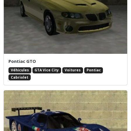
Pontiac GTO
Véhicules
GTA Vice City
Voitures
Pontiac
Cabriolet