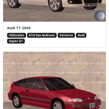
Audi TT 2006
Véhicules
GTA San Andreas
Voitures
Audi
Super GT