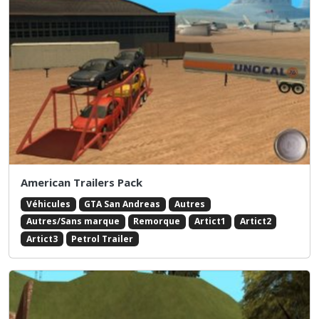
American Trailers Pack
Véhicules
GTA San Andreas
Autres
Autres/Sans marque
Remorque
Artict1
Artict2
Artict3
Petrol Trailer