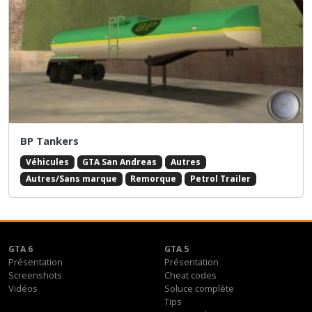
BP Tankers
Véhicules
GTA San Andreas
Autres
Autres/Sans marque
Remorque
Petrol Trailer
GTA 6
GTA 5
Présentation
Présentation
Screenshots
Cheat codes
Vidéos
Soluce complète
Tips