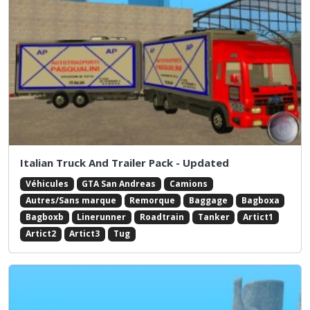
Italian Truck And Trailer Pack - Updated
Véhicules
GTA San Andreas
Camions
Autres/Sans marque
Remorque
Baggage
Bagboxa
Bagboxb
Linerunner
Roadtrain
Tanker
Artict1
Artict2
Artict3
Tug