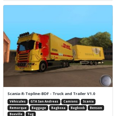
Scania-R-Topline-BDF - Truck and Trailer V1.0
Véhicules
GTA San Andreas
Camions
Scania
Remorque
Baggage
Bagboxa
Bagboxb
Benson
Boxville
Tug