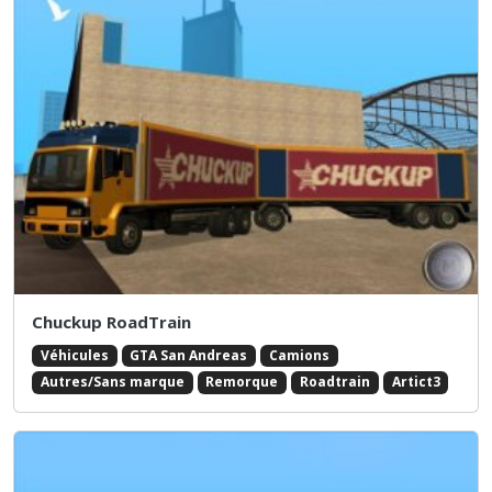
Chuckup RoadTrain
Véhicules
GTA San Andreas
Camions
Autres/Sans marque
Remorque
Roadtrain
Artict3