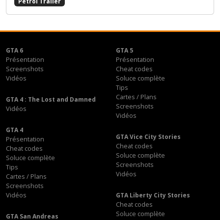
Petrol Trailer
GTA 6
GTA 5
Présentation
Présentation
Screenshots
Cheat codes
Vidéos
Soluce complète
Tips
Cartes / Plans
GTA 4 : The Lost and Damned
Screenshots
Vidéos
Vidéos
GTA 4
GTA Vice City Stories
Présentation
Cheat codes
Cheat codes
Soluce complète
Soluce complète
Screenshots
Tips
Vidéos
Cartes / Plans
Screenshots
Vidéos
GTA Liberty City Stories
Cheat codes
Soluce complète
GTA San Andreas