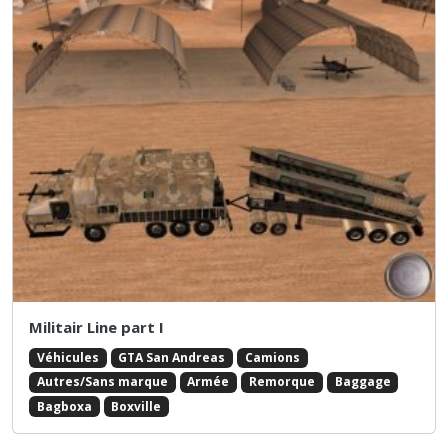
Militair Line part I
Véhicules
GTA San Andreas
Camions
Autres/Sans marque
Armée
Remorque
Baggage
Bagboxa
Boxville