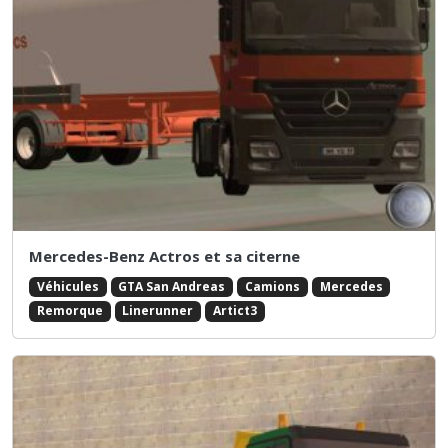
Mercedes-Benz Actros et sa citerne
Véhicules
GTA San Andreas
Camions
Mercedes
Remorque
Linerunner
Artict3