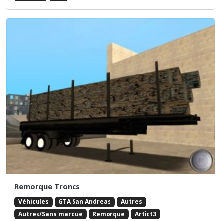
Remorque Troncs
Véhicules
GTA San Andreas
Autres
Autres/Sans marque
Remorque
Artict3