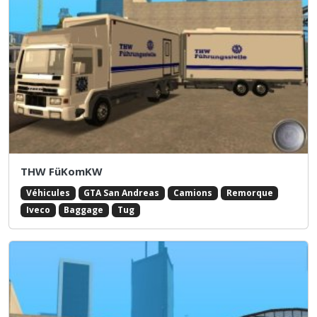
THW FüKomKW
Véhicules
GTA San Andreas
Camions
Remorque
Iveco
Baggage
Tug