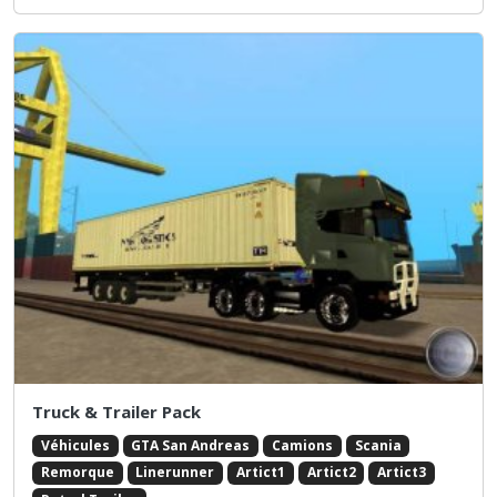
Truck & Trailer Pack
Véhicules
GTA San Andreas
Camions
Scania
Remorque
Linerunner
Artict1
Artict2
Artict3