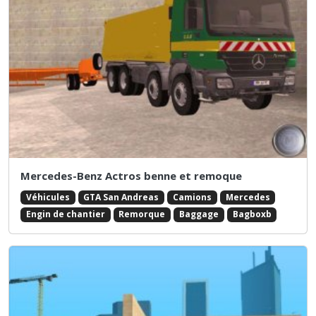
Mercedes-Benz Actros benne et remoque
Véhicules
GTA San Andreas
Camions
Mercedes
Engin de chantier
Remorque
Baggage
Bagboxb