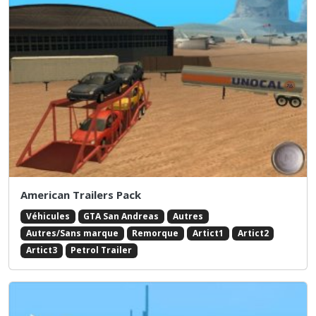
American Trailers Pack
Véhicules
GTA San Andreas
Autres
Autres/Sans marque
Remorque
Artict1
Artict2
Artict3
Petrol Trailer