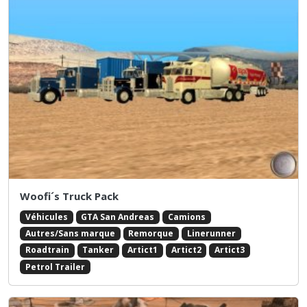
Woofi´s Truck Pack
Véhicules
GTA San Andreas
Camions
Autres/Sans marque
Remorque
Linerunner
Roadtrain
Tanker
Artict1
Artict2
Artict3
Petrol Trailer