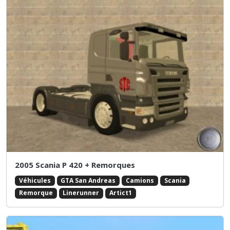
2005 Scania P 420 + Remorques
Véhicules
GTA San Andreas
Camions
Scania
Remorque
Linerunner
Artict1