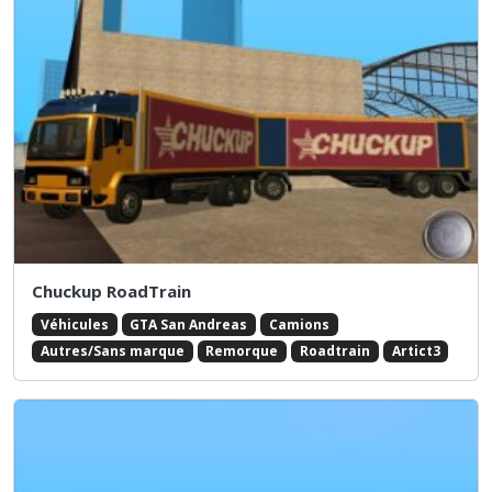
Chuckup RoadTrain
Véhicules
GTA San Andreas
Camions
Autres/Sans marque
Remorque
Roadtrain
Artict3