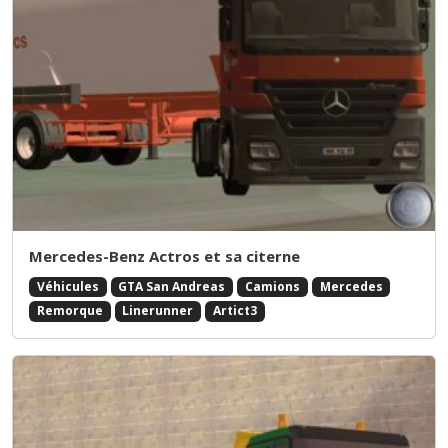
Mercedes-Benz Actros et sa citerne
Véhicules
GTA San Andreas
Camions
Mercedes
Remorque
Linerunner
Artict3