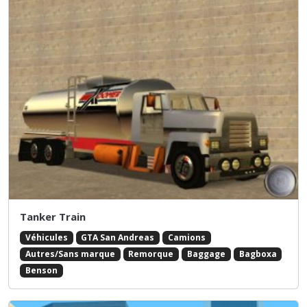
Tanker Train
Véhicules
GTA San Andreas
Camions
Autres/Sans marque
Remorque
Baggage
Bagboxa
Benson