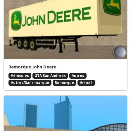
Remorque John Deere
Véhicules
GTA San Andreas
Autres
Autres/Sans marque
Remorque
Artict1