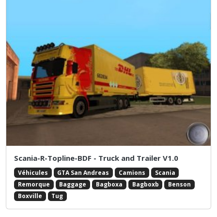
Scania-R-Topline-BDF - Truck and Trailer V1.0
Véhicules
GTA San Andreas
Camions
Scania
Remorque
Baggage
Bagboxa
Bagboxb
Benson
Boxville
Tug