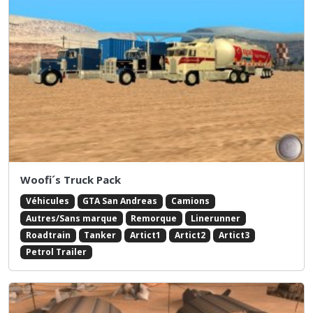
Woofi´s Truck Pack
Véhicules
GTA San Andreas
Camions
Autres/Sans marque
Remorque
Linerunner
Roadtrain
Tanker
Artict1
Artict2
Artict3
Petrol Trailer