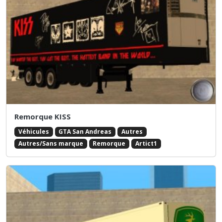
Remorque KISS
Véhicules
GTA San Andreas
Autres
Autres/Sans marque
Remorque
Artict1