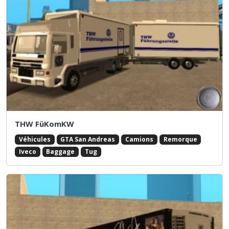
THW FüKomKW
Véhicules
GTA San Andreas
Camions
Remorque
Iveco
Baggage
Tug