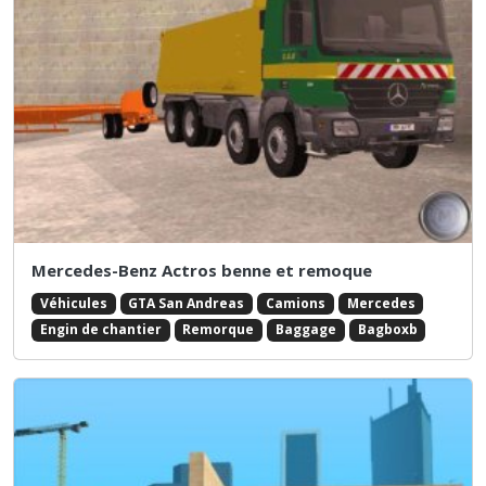
Mercedes-Benz Actros benne et remoque
Véhicules
GTA San Andreas
Camions
Mercedes
Engin de chantier
Remorque
Baggage
Bagboxb