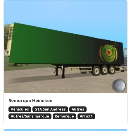
Remorque Heineken
Véhicules
GTA San Andreas
Autres
Autres/Sans marque
Remorque
Artict1