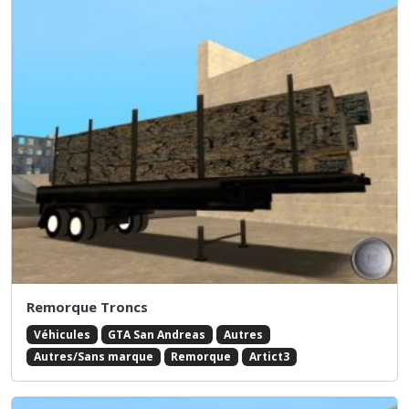
Remorque Troncs
Véhicules
GTA San Andreas
Autres
Autres/Sans marque
Remorque
Artict3