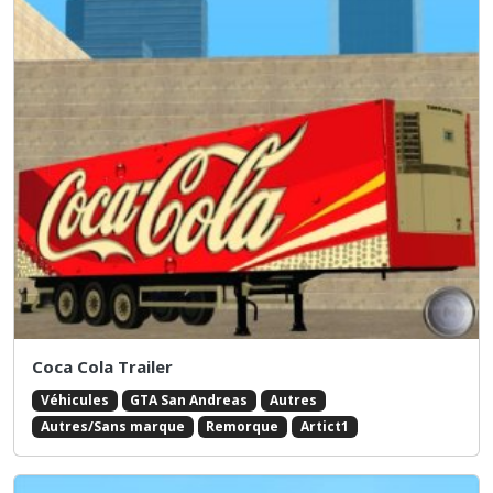
Coca Cola Trailer
Véhicules
GTA San Andreas
Autres
Autres/Sans marque
Remorque
Artict1