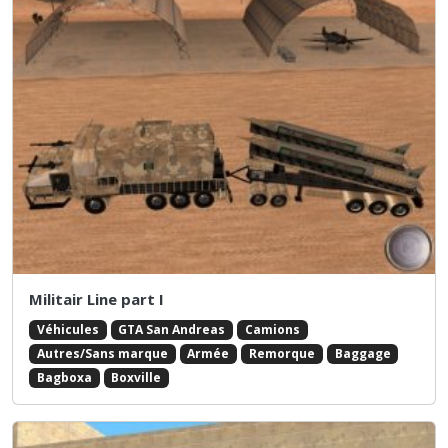
Militair Line part I
Véhicules
GTA San Andreas
Camions
Autres/Sans marque
Armée
Remorque
Baggage
Bagboxa
Boxville