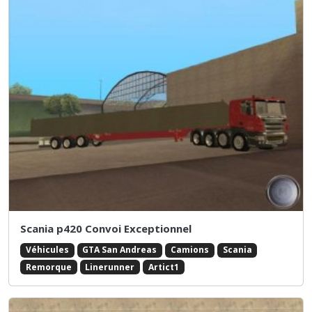
Scania p420 Convoi Exceptionnel
Véhicules
GTA San Andreas
Camions
Scania
Remorque
Linerunner
Artict1