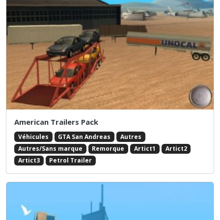
American Trailers Pack
Véhicules
GTA San Andreas
Autres
Autres/Sans marque
Remorque
Artict1
Artict2
Artict3
Petrol Trailer