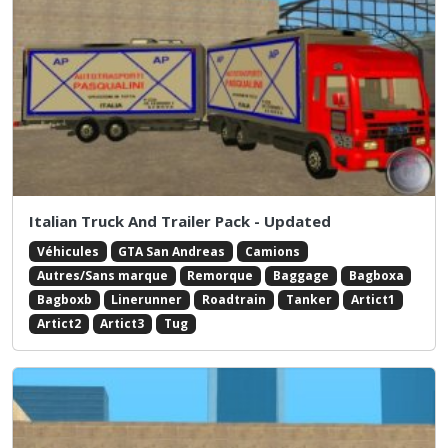
Italian Truck And Trailer Pack - Updated
Véhicules
GTA San Andreas
Camions
Autres/Sans marque
Remorque
Baggage
Bagboxa
Bagboxb
Linerunner
Roadtrain
Tanker
Artict1
Artict2
Artict3
Tug