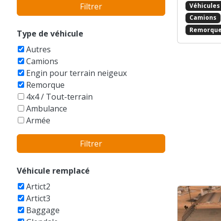
Filtrer
Véhicules
Bentley
BMW
Camions
Bobcat
Remorqu
Type de véhicule
Boeing
Autres
Bucegi
Camions
Buell
Engin pour terrain neigeux
Bugatti
Remorque
Buick
4x4 / Tout-terrain
Cadillac
Ambulance
Caterham
Armée
Caterpillar
Auto-tamponneuse
Champion
Filtrer
Avions
Checker
Balayeuse
Chevrolet
Bateaux
Véhicule remplacé
Chrysler
Berline
Citroen
Artict2
Bicyclettes
Dacia
Artict3
Break
Daewoo
Baggage
Buggy
DAF