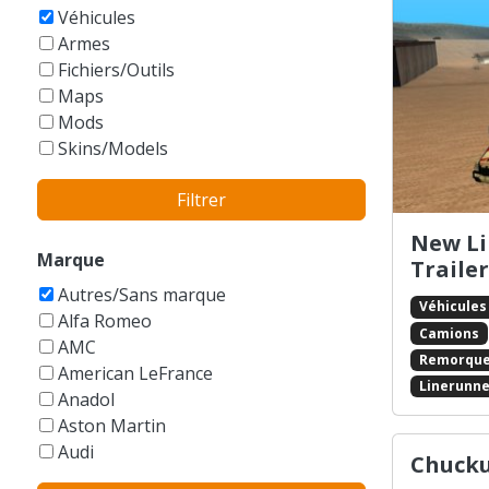
GTA Vice City Stories
Véhicules
Armes
Fichiers/Outils
Maps
Mods
Skins/Models
Filtrer
New Li
Marque
Trailer
Autres/Sans marque
Véhicules
Alfa Romeo
Camions
AMC
Remorqu
American LeFrance
Linerunne
Anadol
Aston Martin
Audi
Chucku
Austin