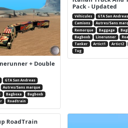
Pack - Updated
Véhicules
GTA San Andrea
Camions
Autres/Sans mar
Remorque
Baggage
Bag
Bagboxb
Linerunner
Roa
Tanker
Artict1
Artict2
Tug
nerunner + Double
GTA San Andreas
Autres/Sans marque
e
Bagboxa
Bagboxb
r
Roadtrain
p RoadTrain