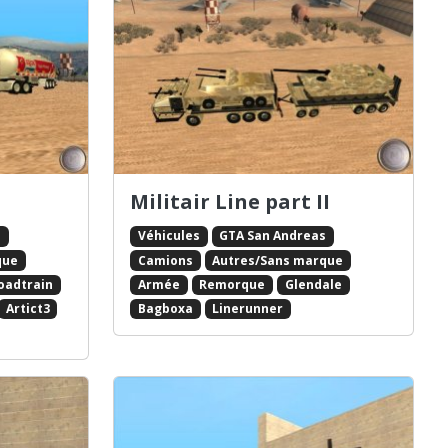
Militair Line part II
s
Véhicules
GTA San Andreas
que
Camions
Autres/Sans marque
oadtrain
Armée
Remorque
Glendale
Artict3
Bagboxa
Linerunner