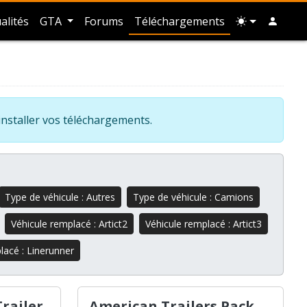
alités
GTA
Forums
Téléchargements
installer vos téléchargements.
Type de véhicule : Autres
Type de véhicule : Camions
Véhicule remplacé : Artict2
Véhicule remplacé : Artict3
lacé : Linerunner
Trailer
American Trailers Pack