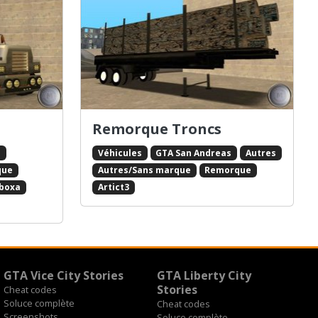
Remorque Troncs
s
Véhicules
GTA San Andreas
Autres
que
Autres/Sans marque
Remorque
boxa
Artict3
GTA Vice City Stories
GTA Liberty City
Stories
Cheat codes
Soluce complète
Cheat codes
Screenshots
Soluce complète