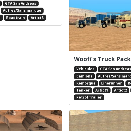
GTA San Andreas
Autres/Sans marque
e
Roadtrain
Artict3
Woofi´s Truck Pack
Véhicules
GTA San Andrea
Camions
Autres/Sans mar
Remorque
Linerunner
R
Tanker
Artict1
Artict2
Petrol Trailer