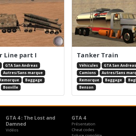
r Line part I
Tanker Train
GTA San Andreas
Véhicules
GTA San Andrea
Autres/Sans marque
Camions
Autres/Sans mar
Remorque
Baggage
Remorque
Baggage
Bag
Boxville
Benson
GTA 4 : The Lost and
GTA 4
Damned
Présentation
Cheat codes
Vidéos
Soluce complète