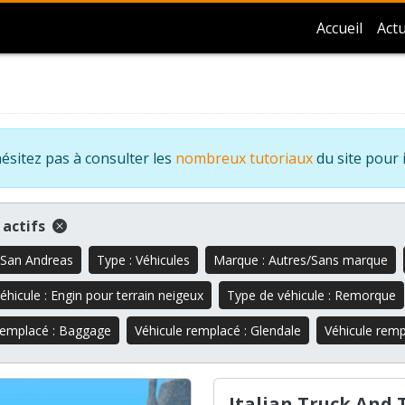
Accueil
Actu
ésitez pas à consulter les
nombreux tutoriaux
du site pour 
s actifs
 San Andreas
Type : Véhicules
Marque : Autres/Sans marque
éhicule : Engin pour terrain neigeux
Type de véhicule : Remorque
remplacé : Baggage
Véhicule remplacé : Glendale
Véhicule remp
Italian Truck And 