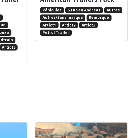
Véhicules
GTA San Andreas
Autres
s
Autres/Sans marque
Remorque
que
Artict1
Artict2
Artict3
boxa
Petrol Trailer
dtrain
Artict3