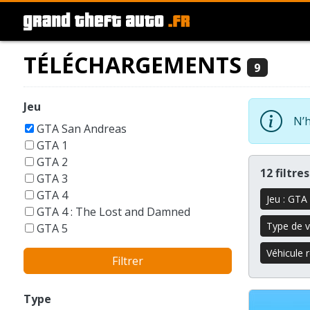
TÉLÉCHARGEMENTS
9
Jeu
N’h
GTA San Andreas
GTA 1
GTA 2
12 filtre
GTA 3
GTA 4
Jeu : GTA
GTA 4 : The Lost and Damned
Type de v
GTA 5
GTA 6
Véhicule 
Filtrer
GTA Liberty City Stories
GTA London 1969
GTA Vice City
Type