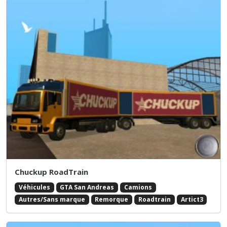
Chuckup RoadTrain
Véhicules
GTA San Andreas
Camions
Autres/Sans marque
Remorque
Roadtrain
Artict3