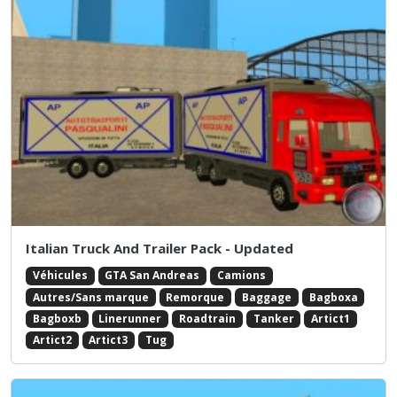
Italian Truck And Trailer Pack - Updated
Véhicules
GTA San Andreas
Camions
Autres/Sans marque
Remorque
Baggage
Bagboxa
Bagboxb
Linerunner
Roadtrain
Tanker
Artict1
Artict2
Artict3
Tug