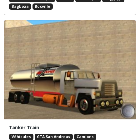
Bagboxa
Boxville
Tanker Train
Véhicules
GTA San Andreas
Camions