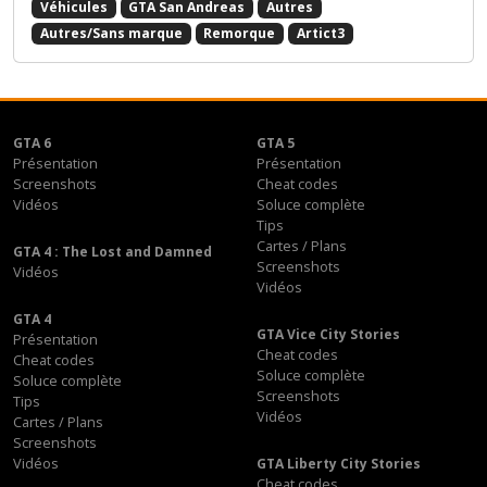
Véhicules
GTA San Andreas
Autres
Autres/Sans marque
Remorque
Artict3
GTA 6
GTA 5
Présentation
Présentation
Screenshots
Cheat codes
Vidéos
Soluce complète
Tips
Cartes / Plans
GTA 4 : The Lost and Damned
Screenshots
Vidéos
Vidéos
GTA 4
GTA Vice City Stories
Présentation
Cheat codes
Cheat codes
Soluce complète
Soluce complète
Screenshots
Tips
Vidéos
Cartes / Plans
Screenshots
Vidéos
GTA Liberty City Stories
Cheat codes