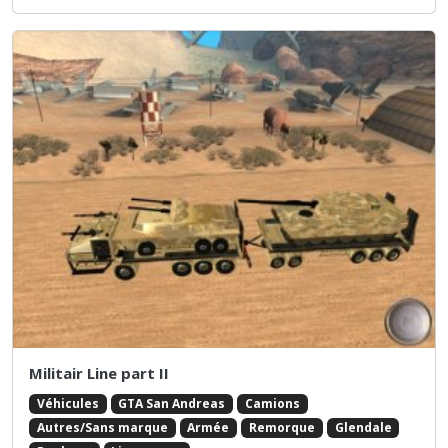
Militair Line part II
Véhicules
GTA San Andreas
Camions
Autres/Sans marque
Armée
Remorque
Glendale