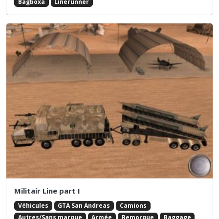
Bagboxa
Linerunner
Militair Line part I
Véhicules
GTA San Andreas
Camions
Autres/Sans marque
Armée
Remorque
Baggage