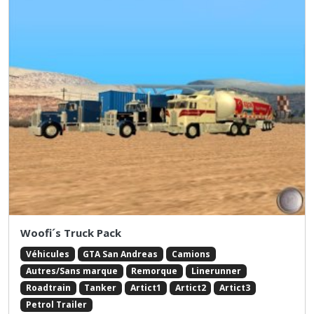
Woofi´s Truck Pack
Véhicules
GTA San Andreas
Camions
Autres/Sans marque
Remorque
Linerunner
Roadtrain
Tanker
Artict1
Artict2
Artict3
Petrol Trailer