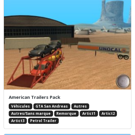
American Trailers Pack
Véhicules
GTA San Andreas
Autres
Autres/Sans marque
Remorque
Artict1
Artict2
Artict3
Petrol Trailer