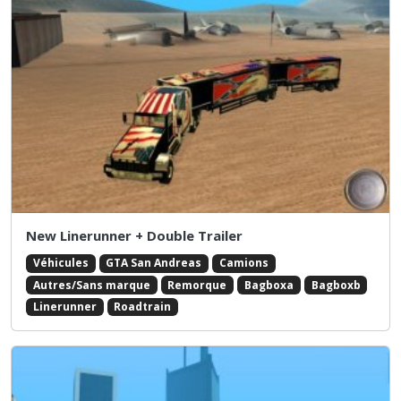
New Linerunner + Double Trailer
Véhicules
GTA San Andreas
Camions
Autres/Sans marque
Remorque
Bagboxa
Bagboxb
Linerunner
Roadtrain