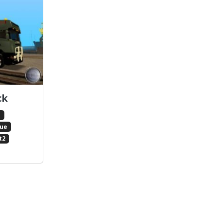
ck
s
ue
t2