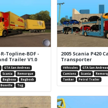
-R-Topline-BDF -
2005 Scania P420 C
nd Trailer V1.0
Transporter
GTA San Andreas
Véhicules
GTA San Andrea
Scania
Remorque
Camions
Scania
Remorq
Bagboxa
Bagboxb
Tanker
Petrol Trailer
Boxville
Tug