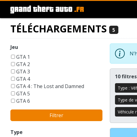
TÉLÉCHARGEMENTS
5
Jeu
N’h
GTA 1
GTA 2
GTA 3
10 filtre
GTA 4
GTA 4 : The Lost and Damned
Type : Vé
GTA 5
Type de v
GTA 6
GTA Liberty City Stories
Véhicule 
Filtrer
GTA London 1969
GTA San Andreas
GTA Vice City
Type