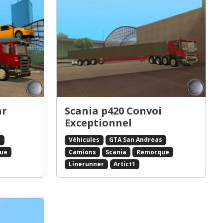
ar
Scania p420 Convoi
Exceptionnel
s
Véhicules
GTA San Andreas
ue
Camions
Scania
Remorque
Linerunner
Artict1