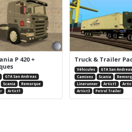
ania P 420 +
Truck & Trailer Pa
ques
Véhicules
GTA San Andrea
GTA San Andreas
Camions
Scania
Remorq
Scania
Remorque
Linerunner
Artict1
Artic
r
Artict1
Artict3
Petrol Trailer