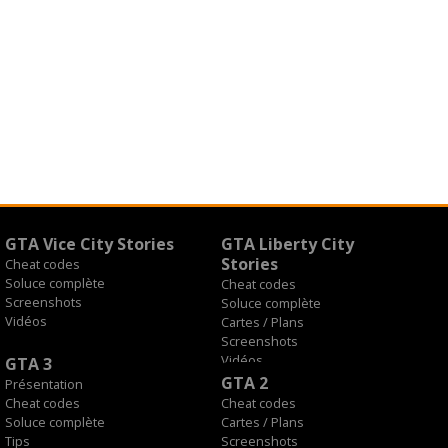
GTA Vice City Stories
GTA Liberty City
Stories
Cheat codes
Soluce complète
Cheat codes
Screenshots
Soluce complète
Vidéos
Cartes / Plans
Screenshots
Vidéos
GTA 3
GTA 2
Présentation
Cheat codes
Cheat codes
Soluce complète
Cartes / Plans
Tips
Screenshots