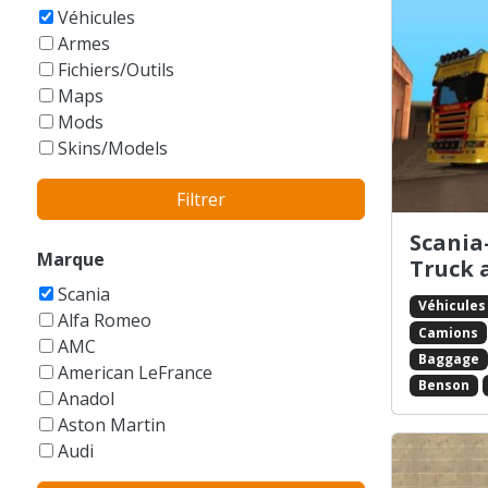
GTA Vice City Stories
Véhicules
Armes
Fichiers/Outils
Maps
Mods
Skins/Models
Filtrer
Scania
Marque
Truck a
Scania
Véhicules
Alfa Romeo
Camions
AMC
Baggage
American LeFrance
Benson
Anadol
Aston Martin
Audi
Austin