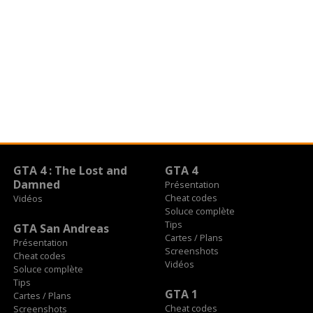
GTA 4 : The Lost and
GTA 4
Damned
Présentation
Cheat codes
Vidéos
Soluce complète
Tips
GTA San Andreas
Cartes / Plans
Présentation
Screenshots
Cheat codes
Vidéos
Soluce complète
Tips
GTA 1
Cartes / Plans
Cheat codes
Screenshots