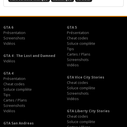
GTA 6
GTA 5
Présentation
Présentation
Screenshots
Cheat codes
Vidéos
Soluce complète
Tips
Cartes / Plans
GTA 4 : The Lost and Damned
Screenshots
Vidéos
Vidéos
GTA 4
GTA Vice City Stories
Présentation
Cheat codes
Cheat codes
Soluce complète
Soluce complète
Screenshots
Tips
Vidéos
Cartes / Plans
Screenshots
Vidéos
GTA Liberty City Stories
Cheat codes
Soluce complète
GTA San Andreas