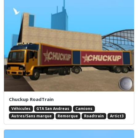
Chuckup RoadTrain
Véhicules
GTA San Andreas
Camions
Autres/Sans marque
Remorque
Roadtrain
Artict3