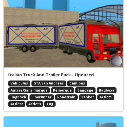
Italian Truck And Trailer Pack - Updated
Véhicules
GTA San Andreas
Camions
Autres/Sans marque
Remorque
Baggage
Bagboxa
Bagboxb
Linerunner
Roadtrain
Tanker
Artict1
Artict2
Artict3
Tug