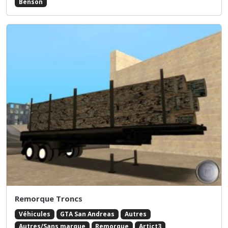
Benson
Remorque Troncs
Véhicules
GTA San Andreas
Autres
Autres/Sans marque
Remorque
Artict3