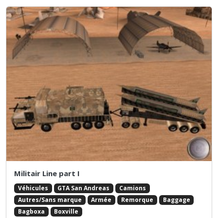
Militair Line part I
Véhicules
GTA San Andreas
Camions
Autres/Sans marque
Armée
Remorque
Baggage
Bagboxa
Boxville