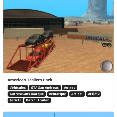
American Trailers Pack
Véhicules
GTA San Andreas
Autres
Autres/Sans marque
Remorque
Artict1
Artict2
Artict3
Petrol Trailer