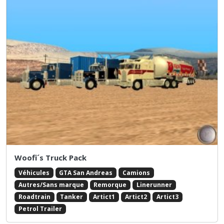
Woofi´s Truck Pack
Véhicules
GTA San Andreas
Camions
Autres/Sans marque
Remorque
Linerunner
Roadtrain
Tanker
Artict1
Artict2
Artict3
Petrol Trailer