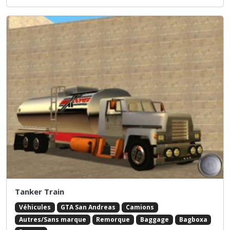
Tanker Train
Véhicules
GTA San Andreas
Camions
Autres/Sans marque
Remorque
Baggage
Bagboxa