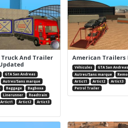
n Truck And Trailer
American Trailers
 Updated
Véhicules
GTA San Andrea
GTA San Andreas
Autres/Sans marque
Remo
Autres/Sans marque
Artict1
Artict2
Artict3
e
Baggage
Bagboxa
Petrol Trailer
Linerunner
Roadtrain
Artict1
Artict2
Artict3