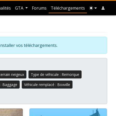
alités
GTA
Forums
Téléchargements
installer vos téléchargements.
terrain neigeux
Type de véhicule : Remorque
 : Baggage
Véhicule remplacé : Boxville