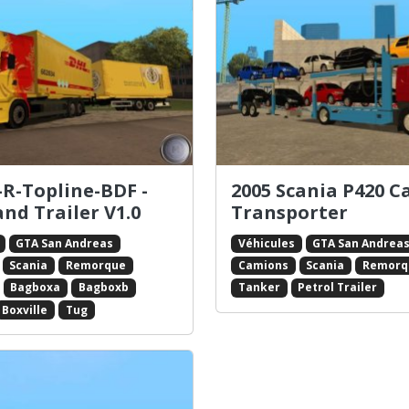
-R-Topline-BDF -
2005 Scania P420 C
nd Trailer V1.0
Transporter
GTA San Andreas
Véhicules
GTA San Andrea
Scania
Remorque
Camions
Scania
Remorq
Bagboxa
Bagboxb
Tanker
Petrol Trailer
Boxville
Tug