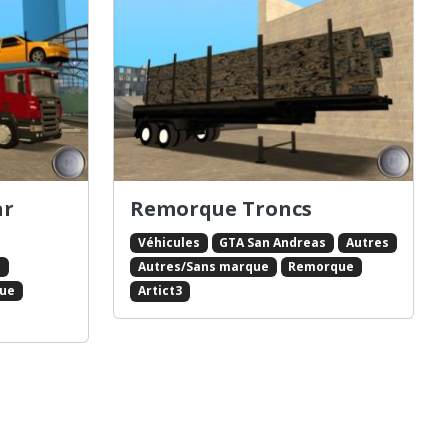
ar
Remorque Troncs
Véhicules
GTA San Andreas
Autres
s
Autres/Sans marque
Remorque
ue
Artict3