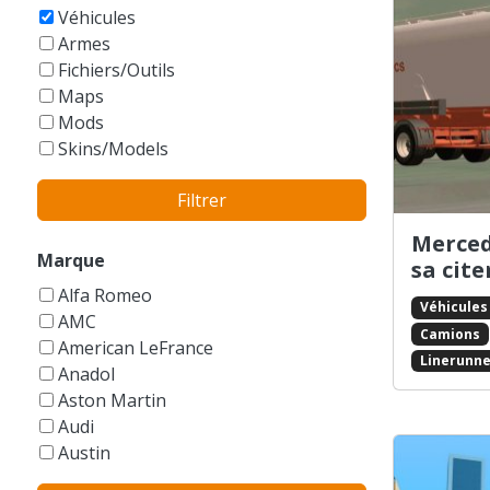
GTA Vice City Stories
Véhicules
Armes
Fichiers/Outils
Maps
Mods
Skins/Models
Filtrer
Merced
Marque
sa cit
Alfa Romeo
Véhicules
AMC
Camions
American LeFrance
Linerunne
Anadol
Aston Martin
Audi
Austin
Autres/Sans marque