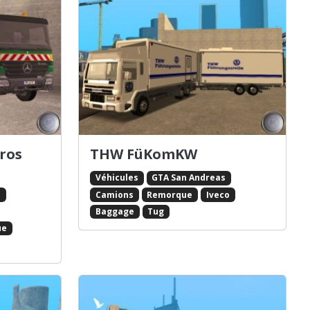
ros
THW FüKomKW
Véhicules
GTA San Andreas
s
Camions
Remorque
Iveco
Baggage
Tug
ue