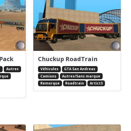
 Pack
Chuckup RoadTrain
s
Autres
Véhicules
GTA San Andreas
rque
Camions
Autres/Sans marque
Remorque
Roadtrain
Artict3