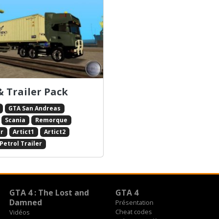
& Trailer Pack
GTA San Andreas
Scania
Remorque
r
Artict1
Artict2
Petrol Trailer
GTA 4 : The Lost and
GTA 4
Damned
Présentation
Cheat codes
Vidéos