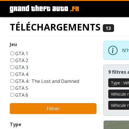
TÉLÉCHARGEMENTS
13
Jeu
N’h
GTA 1
GTA 2
GTA 3
9 filtres
GTA 4
GTA 4 : The Lost and Damned
Type : Vé
GTA 5
Véhicule r
GTA 6
GTA Liberty City Stories
Véhicule 
Filtrer
GTA London 1969
GTA San Andreas
GTA Vice City
Type