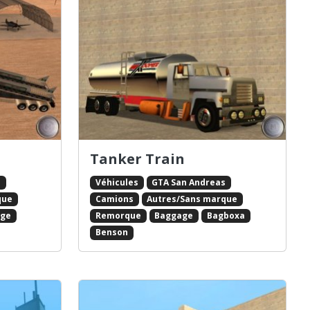
Tanker Train
s
Véhicules
GTA San Andreas
que
Camions
Autres/Sans marque
ge
Remorque
Baggage
Bagboxa
Benson