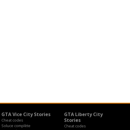
GTA Vice City Stories
GTA Liberty City
Stories
Cheat codes
Soluce complète
Cheat codes