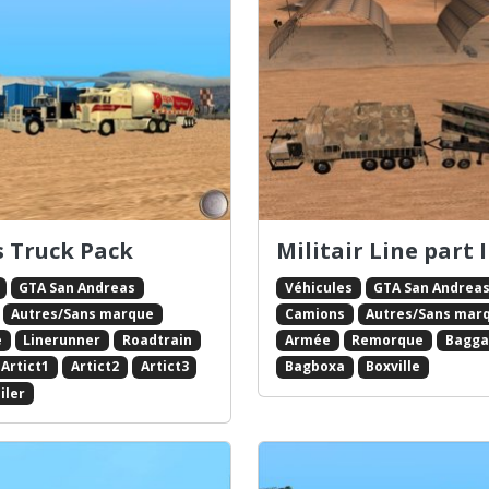
s Truck Pack
Militair Line part I
GTA San Andreas
Véhicules
GTA San Andrea
Autres/Sans marque
Camions
Autres/Sans mar
e
Linerunner
Roadtrain
Armée
Remorque
Bagga
Artict1
Artict2
Artict3
Bagboxa
Boxville
iler