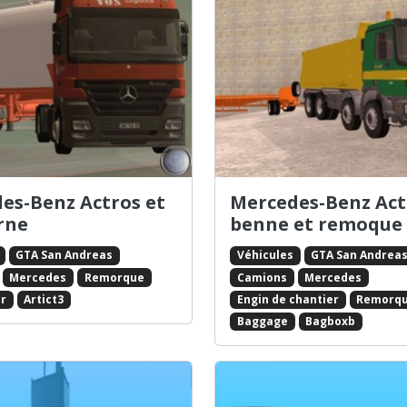
es-Benz Actros et
Mercedes-Benz Act
erne
benne et remoque
GTA San Andreas
Véhicules
GTA San Andrea
Mercedes
Remorque
Camions
Mercedes
r
Artict3
Engin de chantier
Remorq
Baggage
Bagboxb