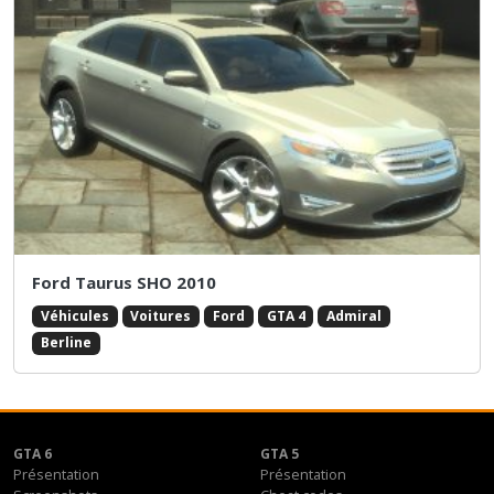
Ford Taurus SHO 2010
Véhicules
Voitures
Ford
GTA 4
Admiral
Berline
GTA 6
GTA 5
Présentation
Présentation