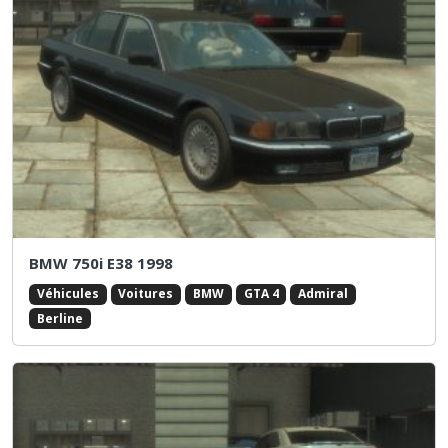
BMW 750i E38 1998
Véhicules
Voitures
BMW
GTA 4
Admiral
Berline