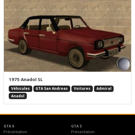
1975 Anadol SL
Véhicules
GTA San Andreas
Voitures
Admiral
Anadol
GTA 6
GTA 5
Présentation
Présentation