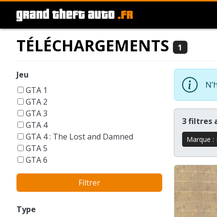
TÉLÉCHARGEMENTS
1
Jeu
N’h
GTA 1
GTA 2
GTA 3
3 filtres
GTA 4
GTA 4 : The Lost and Damned
Marque :
GTA 5
GTA 6
GTA Liberty City Stories
Filtrer
GTA London 1969
GTA San Andreas
GTA Vice City
Type