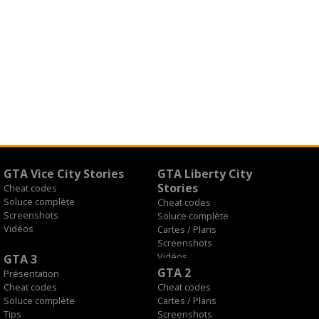
GTA Vice City Stories
GTA Liberty City
Stories
Cheat codes
Soluce complète
Cheat codes
Screenshots
Soluce complète
Vidéos
Cartes / Plans
Screenshots
Vidéos
GTA 3
GTA 2
Présentation
Cheat codes
Cheat codes
Soluce complète
Cartes / Plans
Tips
Screenshots