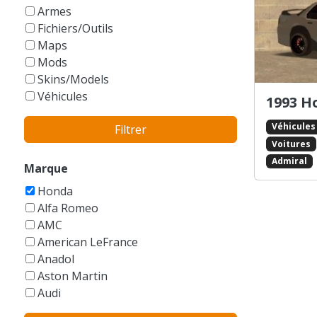
GTA Vice City Stories
Armes
Fichiers/Outils
Maps
Mods
Skins/Models
Véhicules
1993 H
Véhicules
Filtrer
Voitures
Admiral
Marque
Honda
Alfa Romeo
AMC
American LeFrance
Anadol
Aston Martin
Audi
Austin