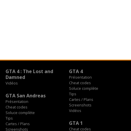
GTA 4 : The Lost and
GTA 4
Damned
Présentation
Cheat codes
Vidéos
Soluce complète
Tips
GTA San Andreas
Cartes / Plans
Présentation
Screenshots
Cheat codes
Vidéos
Soluce complète
Tips
GTA 1
Cartes / Plans
Cheat codes
Screenshots