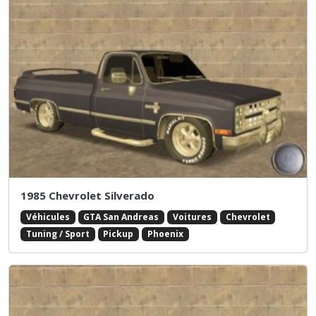
1985 Chevrolet Silverado
Véhicules
GTA San Andreas
Voitures
Chevrolet
Tuning / Sport
Pickup
Phoenix