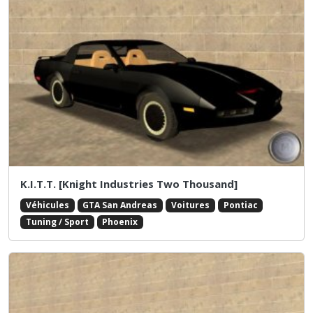
K.I.T.T. [Knight Industries Two Thousand]
Véhicules
GTA San Andreas
Voitures
Pontiac
Tuning / Sport
Phoenix