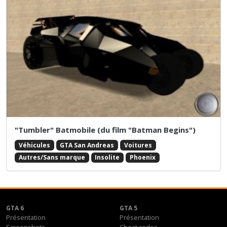
"Tumbler" Batmobile (du film "Batman Begins")
Véhicules
GTA San Andreas
Voitures
Autres/Sans marque
Insolite
Phoenix
GTA 6
GTA 5
Présentation
Présentation