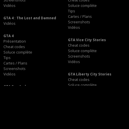
Screenshots
Cheat codes
Vidéos
Soluce complète
Tips
Cartes / Plans
GTA 4 : The Lost and Damned
Screenshots
Vidéos
Vidéos
GTA 4
GTA Vice City Stories
Présentation
Cheat codes
Cheat codes
Soluce complète
Soluce complète
Screenshots
Tips
Vidéos
Cartes / Plans
Screenshots
Vidéos
GTA Liberty City Stories
Cheat codes
Soluce complète
GTA San Andreas
Cartes / Plans
Présentation
Screenshots
Cheat codes
Vidéos
Soluce complète
Tips
Cartes / Plans
GTA Vice City
Screenshots
Présentation
Vidéos
Cheat codes