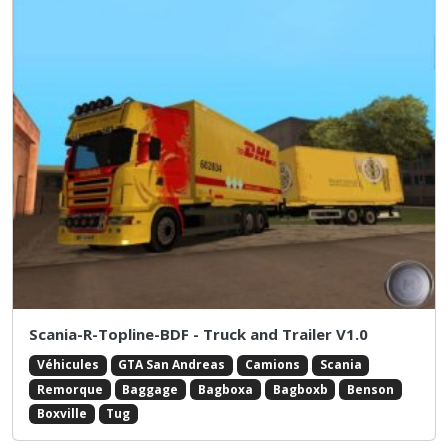
Scania-R-Topline-BDF - Truck and Trailer V1.0
Véhicules
GTA San Andreas
Camions
Scania
Remorque
Baggage
Bagboxa
Bagboxb
Benson
Boxville
Tug