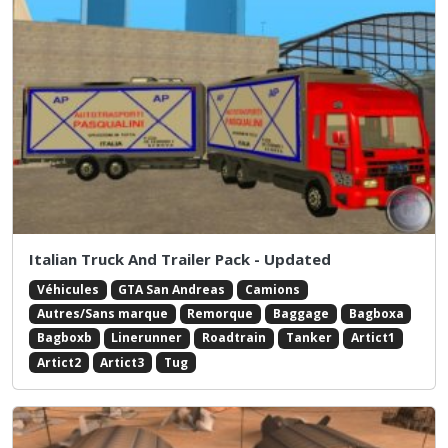
Italian Truck And Trailer Pack - Updated
Véhicules
GTA San Andreas
Camions
Autres/Sans marque
Remorque
Baggage
Bagboxa
Bagboxb
Linerunner
Roadtrain
Tanker
Artict1
Artict2
Artict3
Tug