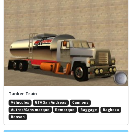
Tanker Train
Véhicules
GTA San Andreas
Camions
Autres/Sans marque
Remorque
Baggage
Bagboxa
Benson