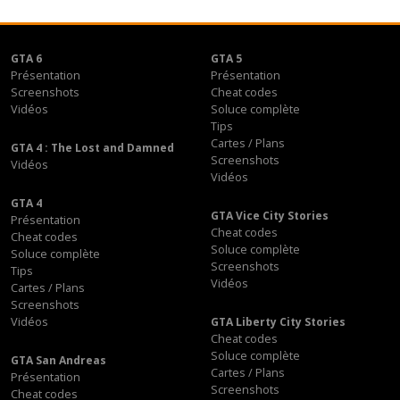
GTA 6
GTA 5
Présentation
Présentation
Screenshots
Cheat codes
Vidéos
Soluce complète
Tips
Cartes / Plans
GTA 4 : The Lost and Damned
Screenshots
Vidéos
Vidéos
GTA 4
GTA Vice City Stories
Présentation
Cheat codes
Cheat codes
Soluce complète
Soluce complète
Screenshots
Tips
Vidéos
Cartes / Plans
Screenshots
Vidéos
GTA Liberty City Stories
Cheat codes
Soluce complète
GTA San Andreas
Cartes / Plans
Présentation
Screenshots
Cheat codes