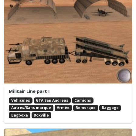
Militair Line part I
Véhicules
GTA San Andreas
Camions
Autres/Sans marque
Armée
Remorque
Baggage
Bagboxa
Boxville