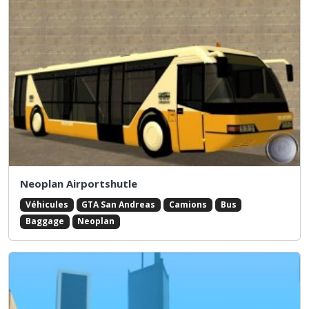
Neoplan Airportshutle
Véhicules
GTA San Andreas
Camions
Bus
Baggage
Neoplan