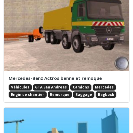
Mercedes-Benz Actros benne et remoque
Véhicules
GTA San Andreas
Camions
Mercedes
Engin de chantier
Remorque
Baggage
Bagboxb