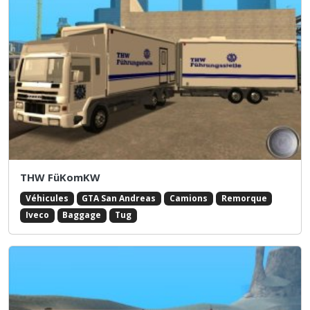
THW FüKomKW
Véhicules
GTA San Andreas
Camions
Remorque
Iveco
Baggage
Tug