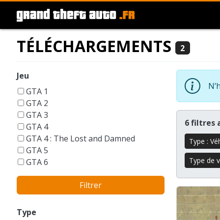
TÉLÉCHARGEMENTS
2
Jeu
N’h
GTA 1
GTA 2
GTA 3
6 filtres
GTA 4
GTA 4 : The Lost and Damned
Type : Vé
GTA 5
Type de vé
GTA 6
GTA Liberty City Stories
Filtrer
GTA London 1969
GTA San Andreas
GTA Vice City
Type