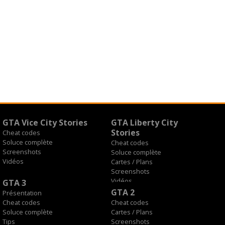
GTA Vice City Stories
GTA Liberty City
Stories
Cheat codes
Soluce complète
Cheat codes
Screenshots
Soluce complète
Vidéos
Cartes / Plans
Screenshots
Vidéos
GTA 3
GTA 2
Présentation
Cheat codes
Cheat codes
Soluce complète
Cartes / Plans
Tips
Screenshots