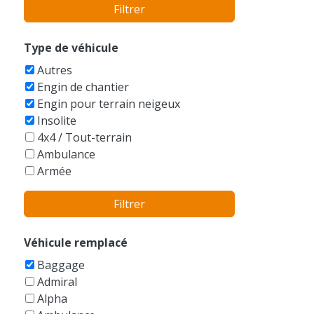
Filtrer
Bentley
BMW
Bobcat
Type de véhicule
Boeing
Autres
Bucegi
Engin de chantier
Buell
Engin pour terrain neigeux
Bugatti
Insolite
Buick
4x4 / Tout-terrain
Cadillac
Ambulance
Caterham
Armée
Caterpillar
Auto-tamponneuse
Champion
Filtrer
Avions
Checker
Balayeuse
Chevrolet
Bateaux
Véhicule remplacé
Chrysler
Berline
Citroen
Baggage
Bicyclettes
Dacia
Admiral
Break
Daewoo
Alpha
Buggy
DAF