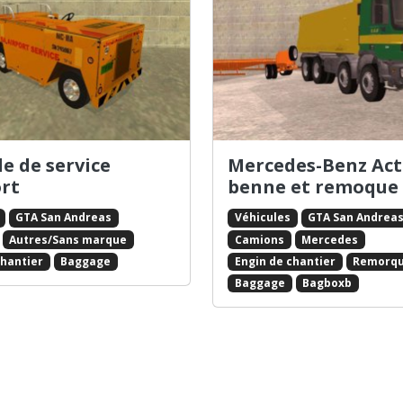
e de service
Mercedes-Benz Act
rt
benne et remoque
GTA San Andreas
Véhicules
GTA San Andrea
Autres/Sans marque
Camions
Mercedes
chantier
Baggage
Engin de chantier
Remorq
Baggage
Bagboxb