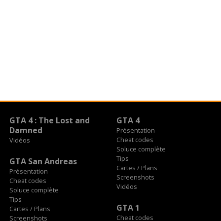
GTA 4 : The Lost and
GTA 4
Damned
Présentation
Cheat codes
Vidéos
Soluce complète
Tips
GTA San Andreas
Cartes / Plans
Présentation
Screenshots
Cheat codes
Vidéos
Soluce complète
Tips
GTA 1
Cartes / Plans
Cheat codes
Screenshots