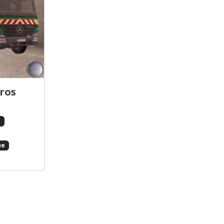
ros
s
ue