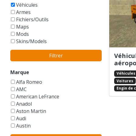
GTA Vice City Stories
Véhicules
Armes
Fichiers/Outils
Maps
Mods
Skins/Models
Véhicul
Filtrer
aéropo
Marque
Véhicules
Voitures
Alfa Romeo
Engin de 
AMC
American LeFrance
Anadol
Aston Martin
Audi
Austin
Autres/Sans marque