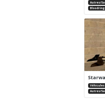
Autres/S
Bloodring
Starwa
Véhicules
Autres/S