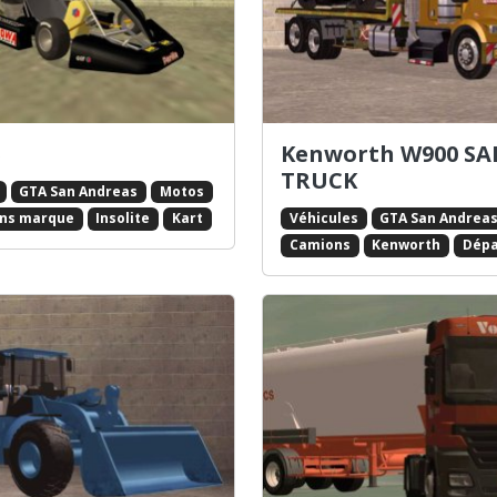
5
Kenworth W900 SA
TRUCK
GTA San Andreas
Motos
Véhicules
GTA San Andrea
ans marque
Insolite
Kart
Camions
Kenworth
Dép