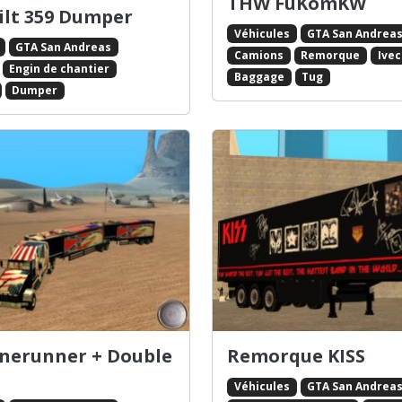
THW FüKomKW
ilt 359 Dumper
Véhicules
GTA San Andrea
GTA San Andreas
Camions
Remorque
Ive
Engin de chantier
Baggage
Tug
Dumper
nerunner + Double
Remorque KISS
Véhicules
GTA San Andrea