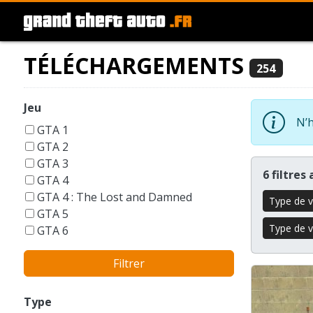
TÉLÉCHARGEMENTS
254
Jeu
N’h
GTA 1
GTA 2
GTA 3
6 filtres
GTA 4
GTA 4 : The Lost and Damned
Type de v
GTA 5
Type de v
GTA 6
GTA Liberty City Stories
Filtrer
GTA London 1969
GTA San Andreas
GTA Vice City
Type