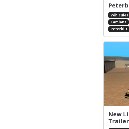
Peterb
Véhicules
Camions
Peterbilt
New Li
Trailer