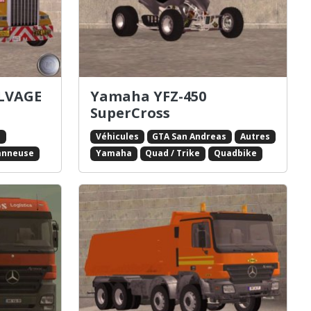
LVAGE
Yamaha YFZ-450
SuperCross
s
Véhicules
GTA San Andreas
Autres
anneuse
Yamaha
Quad / Trike
Quadbike