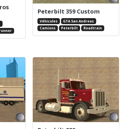
ros
Peterbilt 359 Custom
Véhicules
GTA San Andreas
s
Camions
Peterbilt
Roadtrain
runner