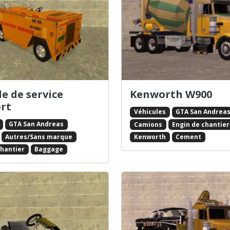
e de service
Kenworth W900
rt
Véhicules
GTA San Andrea
GTA San Andreas
Camions
Engin de chantier
Autres/Sans marque
Kenworth
Cement
chantier
Baggage