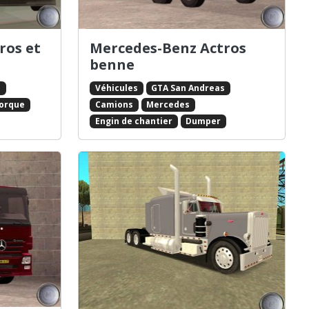
ros et
Mercedes-Benz Actros
benne
s
Véhicules
GTA San Andreas
orque
Camions
Mercedes
Engin de chantier
Dumper