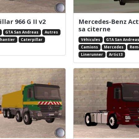
llar 966 G II v2
Mercedes-Benz Act
sa citerne
GTA San Andreas
Autres
Véhicules
GTA San Andrea
chantier
Caterpillar
Camions
Mercedes
Rem
Linerunner
Artict3