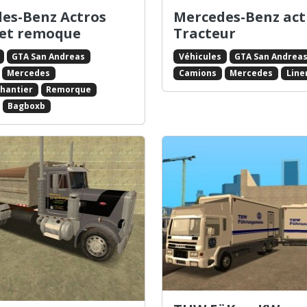
es-Benz Actros
Mercedes-Benz act
et remoque
Tracteur
GTA San Andreas
Véhicules
GTA San Andrea
Mercedes
Camions
Mercedes
Line
chantier
Remorque
Bagboxb