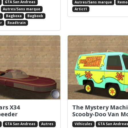
GTA San Andreas
Autres/Sans marque
Remo
Autres/Sans marque
Artict1
e
Bagboxa
Bagboxb
r
Roadtrain
ars X34
The Mystery Machi
peeder
Scooby-Doo Van M
GTA San Andreas
Autres
Véhicules
GTA San Andrea