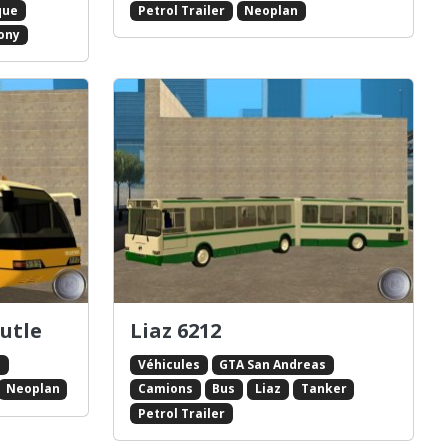
que
Petrol Trailer
Neoplan
ony
utle
Liaz 6212
s
Véhicules
GTA San Andreas
Neoplan
Camions
Bus
Liaz
Tanker
Petrol Trailer