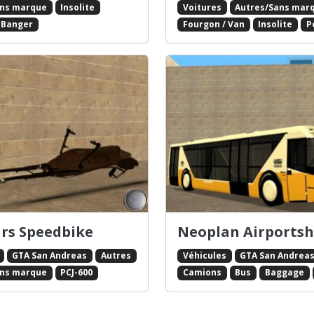
ans marque
Insolite
Voitures
Autres/Sans mar
 Banger
Fourgon / Van
Insolite
P
rs Speedbike
Neoplan Airportsh
GTA San Andreas
Autres
Véhicules
GTA San Andrea
ans marque
PCJ-600
Camions
Bus
Baggage