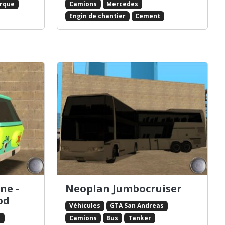
rque
Camions
Mercedes
Engin de chantier
Cement
ne -
Neoplan Jumbocruiser
od
Véhicules
GTA San Andreas
s
Camions
Bus
Tanker