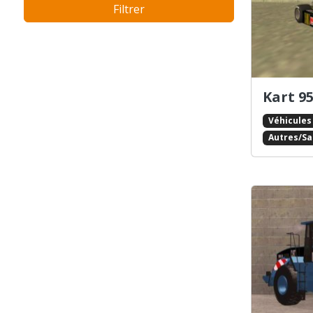
Filtrer
Armée
Auto-tamponneuse
Avions
Balayeuse
Bateaux
Berline
Kart 9
Bicyclettes
Véhicules
Break
Autres/S
Buggy
Bus
Cabriolet
Citadine / Compacte
Dépanneuse
Engin à rampes (type *Packer* )
Engin de la ferme / de jardin
Formule 1
Fourgon
Fourgon / Van
Hélicoptères