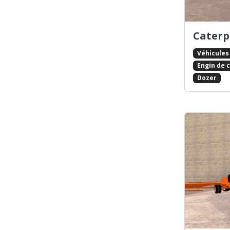
Hotrod / Lowrider
Limousine
Caterpi
Monster Truck
Montgolfière
Véhicules
Motos
Engin de 
Muscle car
Dozer
Parachute
Pickup
Police
Pompier
Quad / Trike
Sous-Marin
Taxi
Trains / Trams
Trashmaster
Tuning / Sport
Voitures