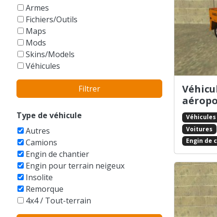
GTA Vice City Stories
Armes
Fichiers/Outils
Maps
Mods
Skins/Models
Véhicules
Véhicul
Filtrer
aéropo
Type de véhicule
Véhicules
Voitures
Autres
Engin de 
Camions
Engin de chantier
Engin pour terrain neigeux
Insolite
Remorque
4x4 / Tout-terrain
Ambulance