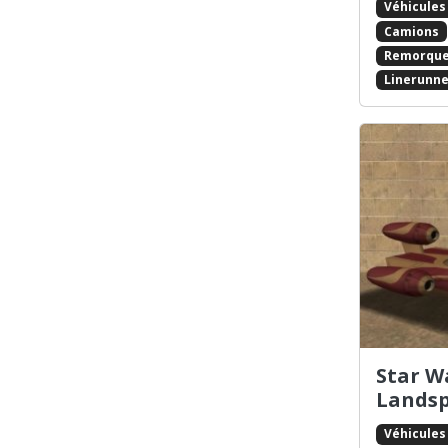
Véhicules
Camions
Remorqu
Linerunne
Star W
Lands
Véhicules