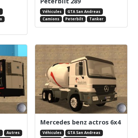
Peterbilt 289
s
Véhicules
GTA San Andreas
co
Camions
Peterbilt
Tanker
Mercedes benz actros 6x4
s
Autres
Véhicules
GTA San Andreas