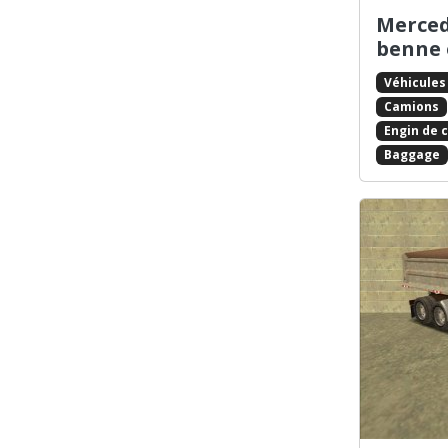
Merced
benne 
Véhicules
Camions
Engin de 
Baggage