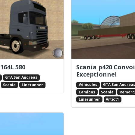
 164L 580
Scania p420 Convoi
Exceptionnel
GTA San Andreas
Véhicules
GTA San Andrea
Scania
Linerunner
Camions
Scania
Remorq
Linerunner
Artict1