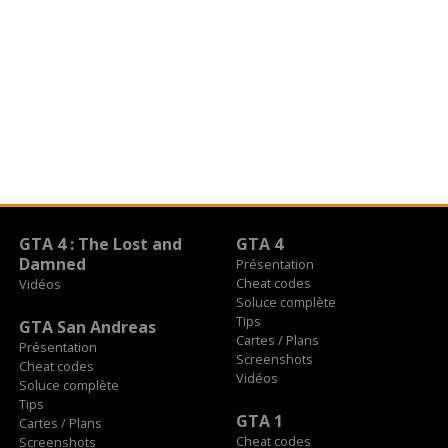
GTA 4 : The Lost and
GTA 4
Damned
Présentation
Cheat codes
Vidéos
Soluce complète
Tips
GTA San Andreas
Cartes / Plans
Présentation
Screenshots
Cheat codes
Vidéos
Soluce complète
Tips
GTA 1
Cartes / Plans
Cheat codes
Screenshots