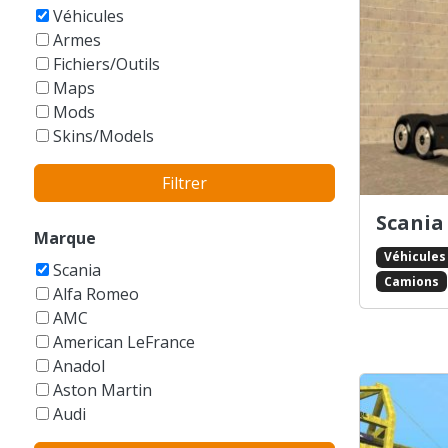
GTA Vice City Stories
Véhicules
Armes
Fichiers/Outils
Maps
Mods
Skins/Models
Filtrer
Scania
Marque
Véhicules
Scania
Camions
Alfa Romeo
AMC
American LeFrance
Anadol
Aston Martin
Audi
Austin