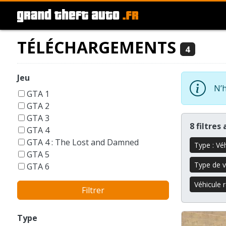
TÉLÉCHARGEMENTS
4
Jeu
N’h
GTA 1
GTA 2
GTA 3
8 filtres
GTA 4
GTA 4 : The Lost and Damned
Type : Vé
GTA 5
Type de v
GTA 6
GTA Liberty City Stories
Véhicule 
Filtrer
GTA London 1969
GTA San Andreas
GTA Vice City
Type