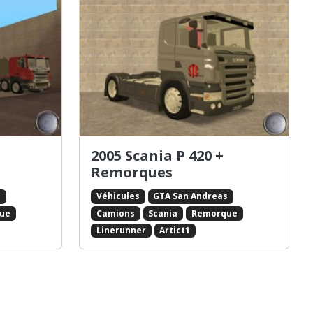
2005 Scania P 420 +
Remorques
s
Véhicules
GTA San Andreas
ue
Camions
Scania
Remorque
Linerunner
Artict1