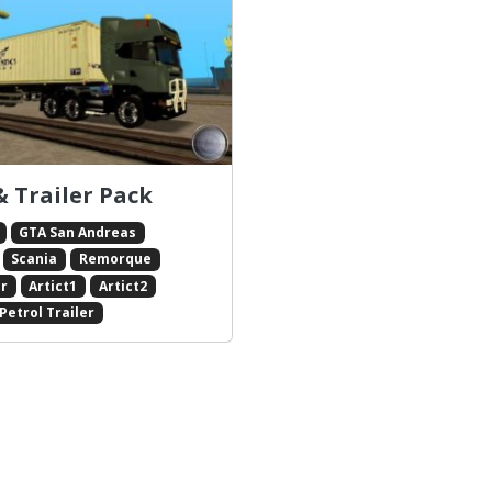
& Trailer Pack
GTA San Andreas
Scania
Remorque
r
Artict1
Artict2
Petrol Trailer