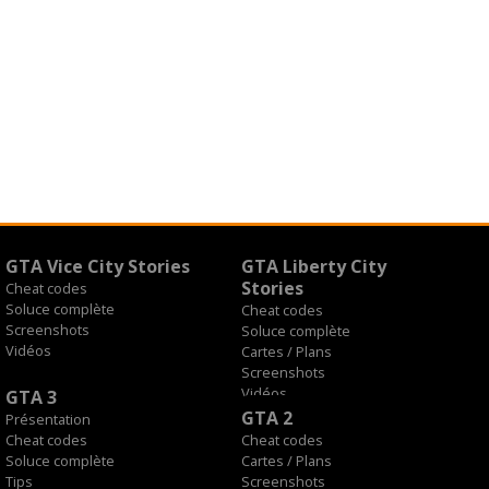
GTA Vice City Stories
GTA Liberty City
Stories
Cheat codes
Soluce complète
Cheat codes
Screenshots
Soluce complète
Vidéos
Cartes / Plans
Screenshots
Vidéos
GTA 3
GTA 2
Présentation
Cheat codes
Cheat codes
Soluce complète
Cartes / Plans
Tips
Screenshots