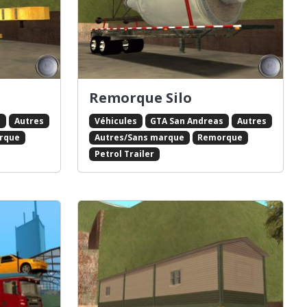
Remorque Silo
s
Autres
Véhicules
GTA San Andreas
Autres
rque
Autres/Sans marque
Remorque
Petrol Trailer