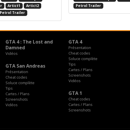
r
Artict1
Artict2
Petrol Trailer
Petrol Trailer
GTA 4 : The Lost and
GTA 4
Damned
Présentation
Cheat codes
Vidéos
Soluce complète
Tips
GTA San Andreas
Cartes / Plans
Présentation
Screenshots
Cheat codes
Vidéos
Soluce complète
Tips
GTA 1
Cartes / Plans
Cheat codes
Screenshots
Cartes / Plans
Vidéos
Screenshots