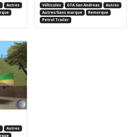
s
Autres
Véhicules
GTA San Andreas
Autres
rque
Autres/Sans marque
Remorque
Petrol Trailer
s
Autres
rque