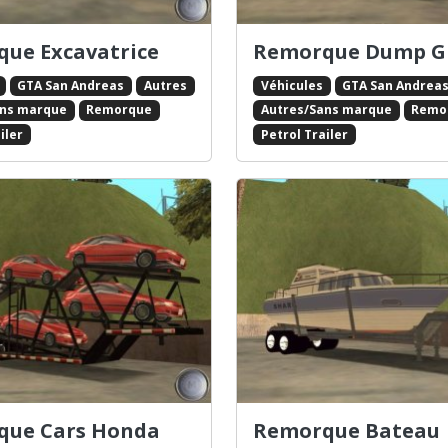
ue Excavatrice
Remorque Dump G
GTA San Andreas
Autres
Véhicules
GTA San Andrea
ans marque
Remorque
Autres/Sans marque
Remo
iler
Petrol Trailer
que Cars Honda
Remorque Bateau