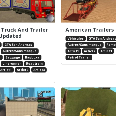
n Truck And Trailer
American Trailers
 Updated
Véhicules
GTA San Andrea
GTA San Andreas
Autres/Sans marque
Remo
Autres/Sans marque
Artict1
Artict2
Artict3
e
Baggage
Bagboxa
Petrol Trailer
Linerunner
Roadtrain
Artict1
Artict2
Artict3