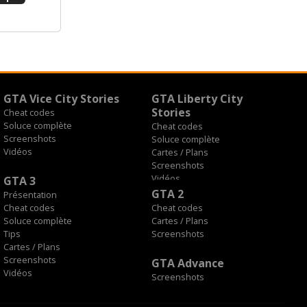
GTA Vice City Stories
GTA Liberty City
Stories
Cheat codes
Soluce complète
Cheat codes
Screenshots
Soluce complète
Vidéos
Cartes / Plans
Screenshots
Vidéos
GTA 3
GTA 2
Présentation
Cheat codes
Cheat codes
Soluce complète
Cartes / Plans
Tips
Screenshots
Cartes / Plans
Screenshots
GTA Advance
Vidéos
Screenshots