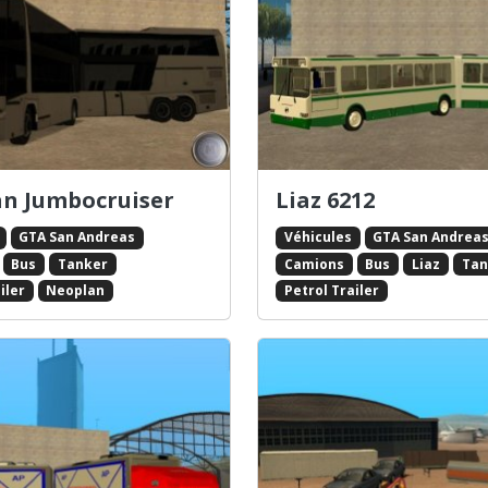
n Jumbocruiser
Liaz 6212
GTA San Andreas
Véhicules
GTA San Andrea
Bus
Tanker
Camions
Bus
Liaz
Tan
iler
Neoplan
Petrol Trailer