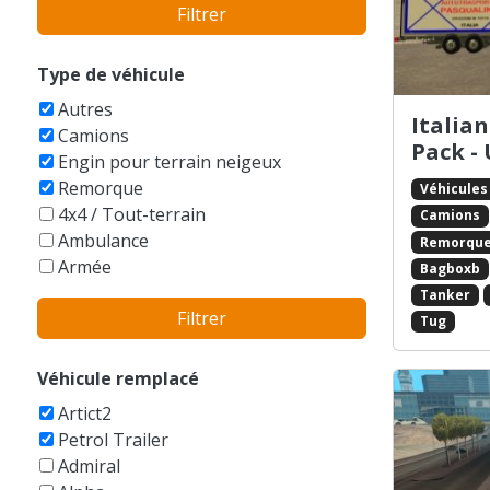
Filtrer
Bentley
BMW
Bobcat
Type de véhicule
Boeing
Autres
Bucegi
Italia
Camions
Buell
Pack -
Engin pour terrain neigeux
Bugatti
Remorque
Véhicules
Buick
4x4 / Tout-terrain
Camions
Cadillac
Ambulance
Remorqu
Caterham
Armée
Bagboxb
Caterpillar
Auto-tamponneuse
Tanker
Champion
Filtrer
Avions
Tug
Checker
Balayeuse
Chevrolet
Bateaux
Véhicule remplacé
Chrysler
Berline
Citroen
Artict2
Bicyclettes
Dacia
Petrol Trailer
Break
Daewoo
Admiral
Buggy
DAF