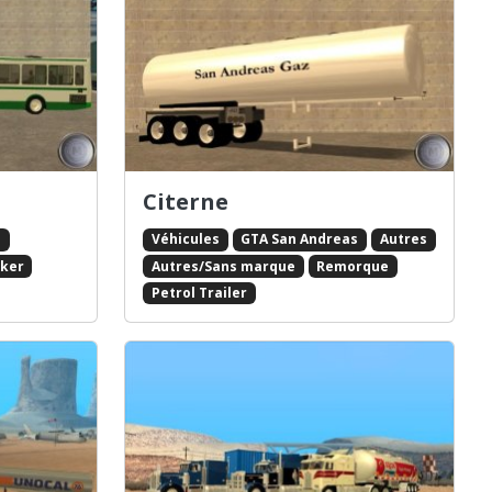
Citerne
s
Véhicules
GTA San Andreas
Autres
ker
Autres/Sans marque
Remorque
Petrol Trailer