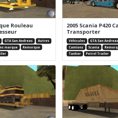
que Rouleau
2005 Scania P420 C
esseur
Transporter
GTA San Andreas
Autres
Véhicules
GTA San Andrea
ans marque
Remorque
Camions
Scania
Remorq
iler
Tanker
Petrol Trailer