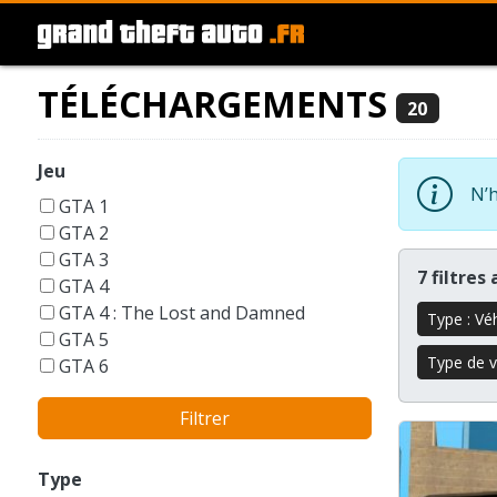
TÉLÉCHARGEMENTS
20
Jeu
N’h
GTA 1
GTA 2
GTA 3
7 filtres
GTA 4
GTA 4 : The Lost and Damned
Type : Vé
GTA 5
Type de v
GTA 6
GTA Liberty City Stories
Filtrer
GTA London 1969
GTA San Andreas
GTA Vice City
Type