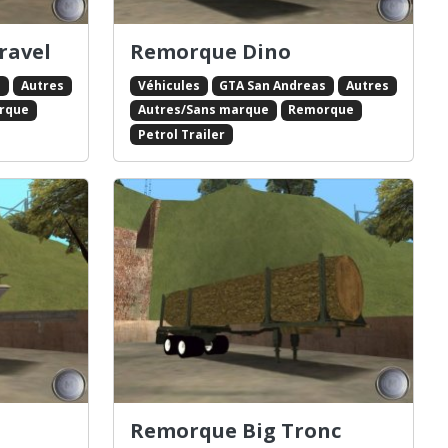
ravel
Remorque Dino
s
Autres
Véhicules
GTA San Andreas
Autres
rque
Autres/Sans marque
Remorque
Petrol Trailer
Remorque Big Tronc