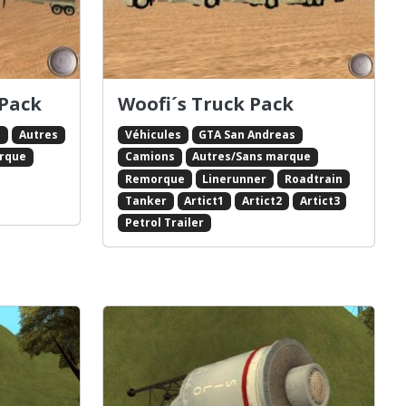
 Pack
Woofi´s Truck Pack
s
Autres
Véhicules
GTA San Andreas
rque
Camions
Autres/Sans marque
Remorque
Linerunner
Roadtrain
Tanker
Artict1
Artict2
Artict3
Petrol Trailer