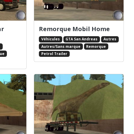
ar
Remorque Mobil Home
Véhicules
GTA San Andreas
Autres
s
Autres/Sans marque
Remorque
ue
Petrol Trailer