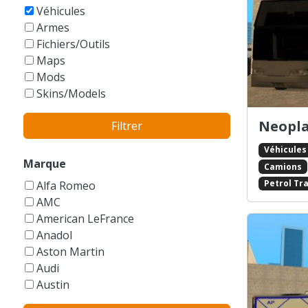
GTA Vice City Stories
Véhicules
Armes
Fichiers/Outils
Maps
Mods
Skins/Models
Neopla
Filtrer
Véhicules
Marque
Camions
Petrol Tra
Alfa Romeo
AMC
American LeFrance
Anadol
Aston Martin
Audi
Austin
Autres/Sans marque