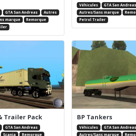
Véhicules
GTA San Andrea
GTA San Andreas
Autres
Autres/Sans marque
Remo
ans marque
Remorque
Petrol Trailer
iler
& Trailer Pack
BP Tankers
GTA San Andreas
Véhicules
GTA San Andrea
Scania
Remorque
Autres/Sans marque
Remo