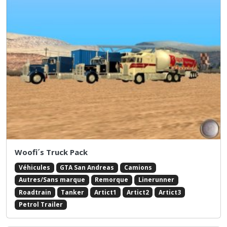
Woofi´s Truck Pack
Véhicules
GTA San Andreas
Camions
Autres/Sans marque
Remorque
Linerunner
Roadtrain
Tanker
Artict1
Artict2
Artict3
Petrol Trailer