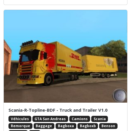
Scania-R-Topline-BDF - Truck and Trailer V1.0
Véhicules
GTA San Andreas
Camions
Scania
Remorque
Baggage
Bagboxa
Bagboxb
Benson