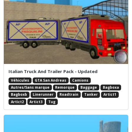
Italian Truck And Trailer Pack - Updated
Véhicules
GTA San Andreas
Camions
Autres/Sans marque
Remorque
Baggage
Bagboxa
Bagboxb
Linerunner
Roadtrain
Tanker
Artict1
Artict2
Artict3
Tug