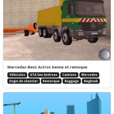
Mercedes-Benz Actros benne et remoque
Véhicules
GTA San Andreas
Camions
Mercedes
Engin de chantier
Remorque
Baggage
Bagboxb