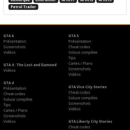
Petrol Trailer
GTA 6
GTA 5
Présentation
Présentation
Screenshots
Cheat codes
Vidéos
Soluce complète
Tips
Cartes / Plans
GTA 4 : The Lost and Damned
Screenshots
Vidéos
Vidéos
GTA 4
GTA Vice City Stories
Présentation
Cheat codes
Cheat codes
Soluce complète
Soluce complète
Screenshots
Tips
Vidéos
Cartes / Plans
Screenshots
Vidéos
GTA Liberty City Stories
Cheat codes