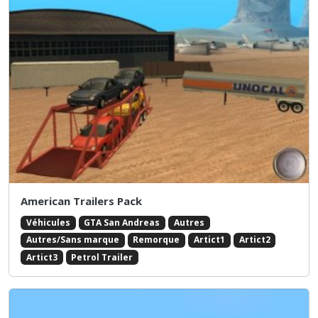
American Trailers Pack
Véhicules
GTA San Andreas
Autres
Autres/Sans marque
Remorque
Artict1
Artict2
Artict3
Petrol Trailer