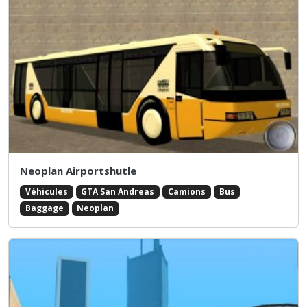
Neoplan Airportshutle
Véhicules
GTA San Andreas
Camions
Bus
Baggage
Neoplan