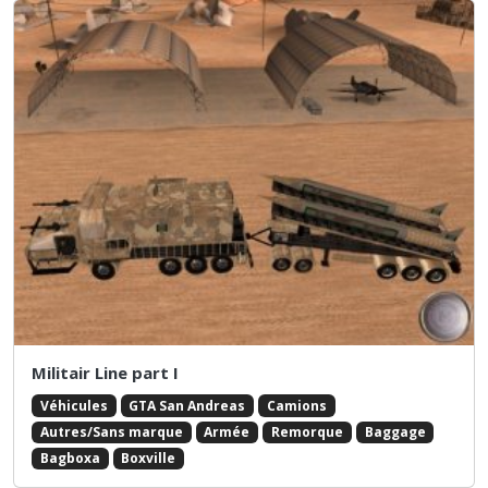
Militair Line part I
Véhicules
GTA San Andreas
Camions
Autres/Sans marque
Armée
Remorque
Baggage
Bagboxa
Boxville