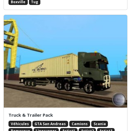
Boxville
Tug
Truck & Trailer Pack
Véhicules
GTA San Andreas
Camions
Scania
Remorque
Linerunner
Artict1
Artict2
Artict3