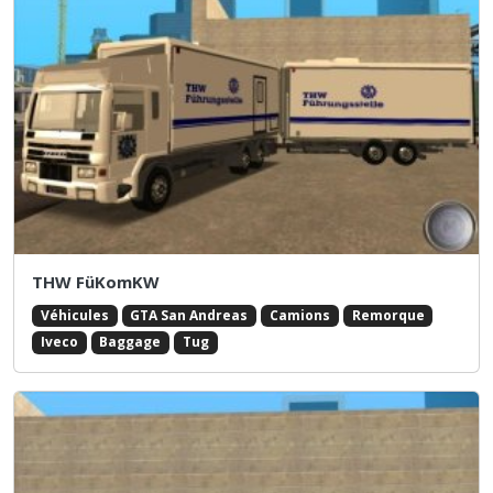
THW FüKomKW
Véhicules
GTA San Andreas
Camions
Remorque
Iveco
Baggage
Tug