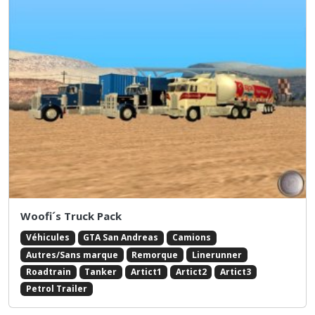
Woofi´s Truck Pack
Véhicules
GTA San Andreas
Camions
Autres/Sans marque
Remorque
Linerunner
Roadtrain
Tanker
Artict1
Artict2
Artict3
Petrol Trailer