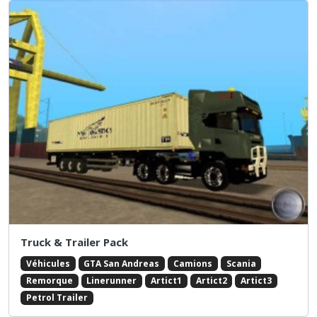
Truck & Trailer Pack
Véhicules
GTA San Andreas
Camions
Scania
Remorque
Linerunner
Artict1
Artict2
Artict3
Petrol Trailer