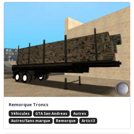
Remorque Troncs
Véhicules
GTA San Andreas
Autres
Autres/Sans marque
Remorque
Artict3