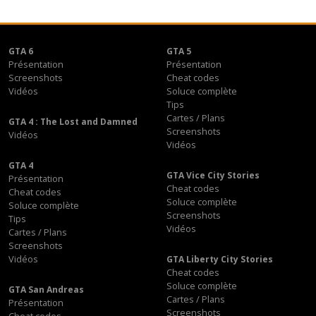
GTA 6
GTA 5
Présentation
Présentation
Screenshots
Cheat codes
Vidéos
Soluce complète
Tips
Cartes / Plans
GTA 4 : The Lost and Damned
Screenshots
Vidéos
Vidéos
GTA 4
GTA Vice City Stories
Présentation
Cheat codes
Cheat codes
Soluce complète
Soluce complète
Screenshots
Tips
Vidéos
Cartes / Plans
Screenshots
Vidéos
GTA Liberty City Stories
Cheat codes
Soluce complète
GTA San Andreas
Cartes / Plans
Présentation
Screenshots