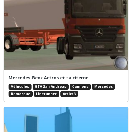
Mercedes-Benz Actros et sa citerne
Véhicules
GTA San Andreas
Camions
Mercedes
Remorque
Linerunner
Artict3