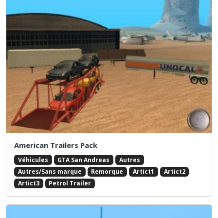
American Trailers Pack
Véhicules
GTA San Andreas
Autres
Autres/Sans marque
Remorque
Artict1
Artict2
Artict3
Petrol Trailer