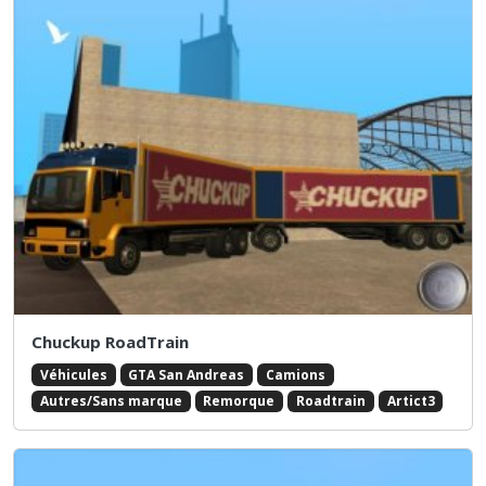
Chuckup RoadTrain
Véhicules
GTA San Andreas
Camions
Autres/Sans marque
Remorque
Roadtrain
Artict3