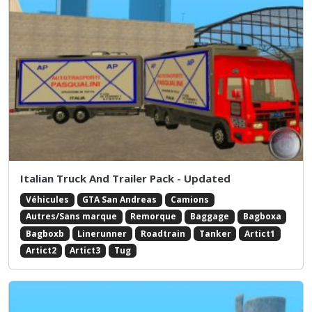
Italian Truck And Trailer Pack - Updated
Véhicules
GTA San Andreas
Camions
Autres/Sans marque
Remorque
Baggage
Bagboxa
Bagboxb
Linerunner
Roadtrain
Tanker
Artict1
Artict2
Artict3
Tug