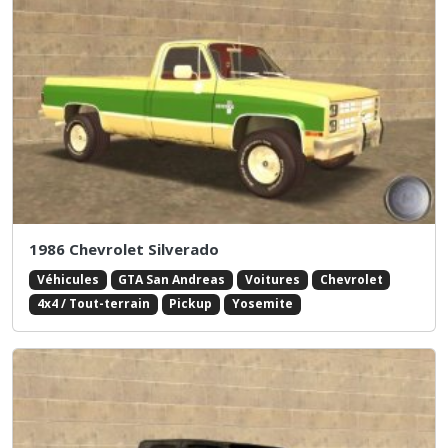
1986 Chevrolet Silverado
Véhicules
GTA San Andreas
Voitures
Chevrolet
4x4 / Tout-terrain
Pickup
Yosemite