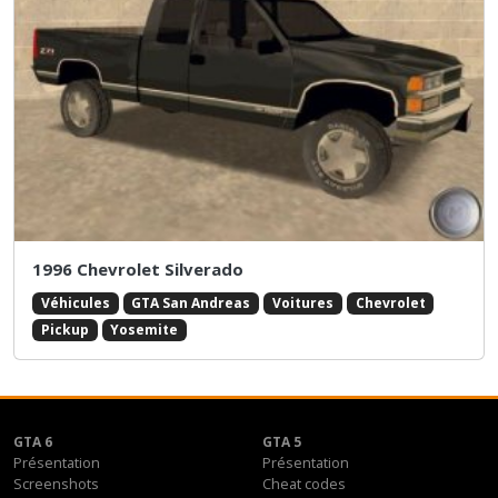
1996 Chevrolet Silverado
Véhicules
GTA San Andreas
Voitures
Chevrolet
Pickup
Yosemite
GTA 6
GTA 5
Présentation
Présentation
Screenshots
Cheat codes