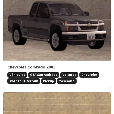
Chevrolet Colorado 2003
Véhicules
GTA San Andreas
Voitures
Chevrolet
4x4 / Tout-terrain
Pickup
Yosemite