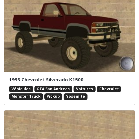
1993 Chevrolet Silverado K1500
Véhicules
GTA San Andreas
Voitures
Chevrolet
Monster Truck
Pickup
Yosemite