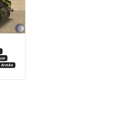
s
que
Armée