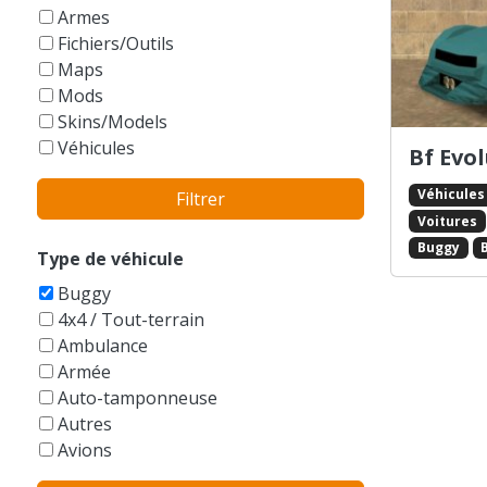
GTA Vice City Stories
Armes
Fichiers/Outils
Maps
Mods
Skins/Models
Véhicules
Bf Evo
Véhicules
Filtrer
Voitures
Buggy
Type de véhicule
Buggy
4x4 / Tout-terrain
Ambulance
Armée
Auto-tamponneuse
Autres
Avions
Balayeuse