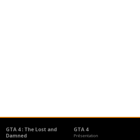
GTA 4 : The Lost and
GTA 4
Damned
Présentation