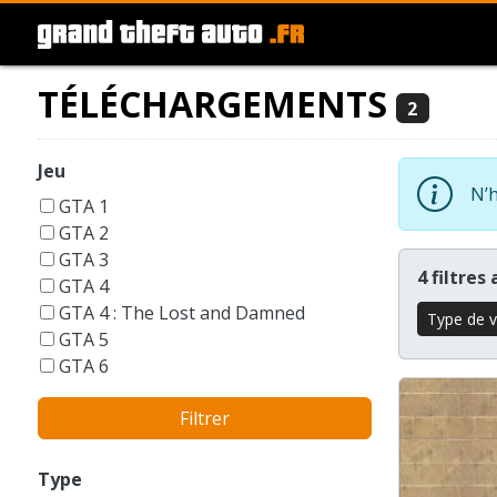
TÉLÉCHARGEMENTS
2
Jeu
N’h
GTA 1
GTA 2
GTA 3
4 filtres
GTA 4
GTA 4 : The Lost and Damned
Type de v
GTA 5
GTA 6
GTA Liberty City Stories
Filtrer
GTA London 1969
GTA San Andreas
GTA Vice City
Type