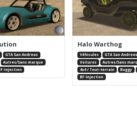
lution
Halo Warthog
GTA San Andreas
Véhicules
GTA San Andrea
Autres/Sans marque
Voitures
Autres/Sans mar
BF-Injection
4x4 / Tout-terrain
Buggy
BF-Injection