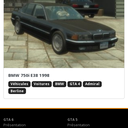
BMW 750i E38 1998
Véhicules
Voitures
BMW
GTA 4
Admiral
Berline
GTA 6
GTA 5
Présentation
Présentation