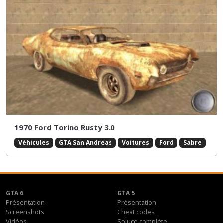
1970 Ford Torino Rusty 3.0
Véhicules
GTA San Andreas
Voitures
Ford
Sabre
GTA 6
GTA 5
Présentation
Présentation
Screenshots
Cheat codes
Vidéos
Soluce complète