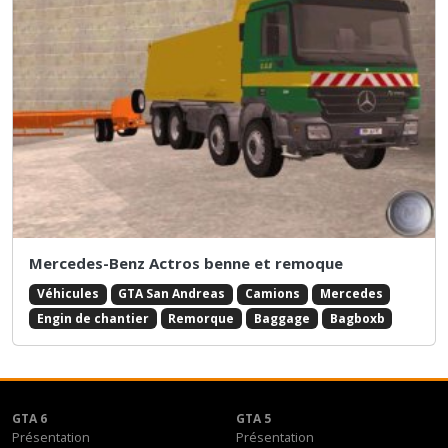
Mercedes-Benz Actros benne et remoque
Véhicules
GTA San Andreas
Camions
Mercedes
Engin de chantier
Remorque
Baggage
Bagboxb
GTA 6
GTA 5
Présentation
Présentation