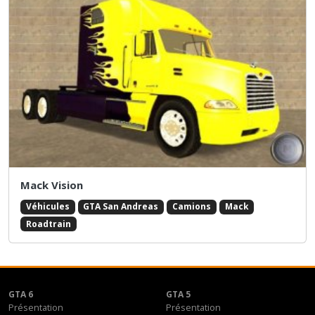
Mack Vision
Véhicules
GTA San Andreas
Camions
Mack
Roadtrain
GTA 6
GTA 5
Présentation
Présentation