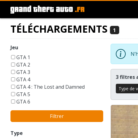
TÉLÉCHARGEMENTS
1
Jeu
N’h
GTA 1
GTA 2
GTA 3
3 filtres
GTA 4
GTA 4 : The Lost and Damned
Type de v
GTA 5
GTA 6
GTA Liberty City Stories
Filtrer
GTA London 1969
GTA San Andreas
GTA Vice City
Type