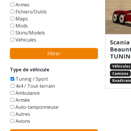
GTA Vice City Stories
Armes
Fichiers/Outils
Maps
Mods
Skins/Models
Véhicules
Scania
Beaunt
Filtrer
TUNIN
Véhicules
Type de véhicule
Camions
Tuning / Sport
Roadtrain
4x4 / Tout-terrain
Ambulance
Armée
Auto-tamponneuse
Autres
Avions
Balayeuse