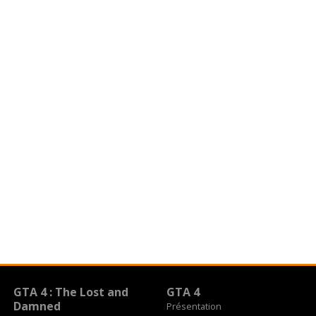
GTA 4 : The Lost and
GTA 4
Damned
Présentation