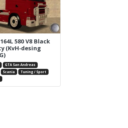
 164L 580 V8 Black
y (KvH-desing
G)
GTA San Andreas
Scania
Tuning / Sport