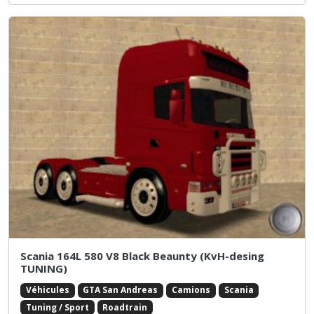
Scania 164L 580 V8 Black Beaunty (KvH-desing
TUNING)
Véhicules
GTA San Andreas
Camions
Scania
Tuning / Sport
Roadtrain