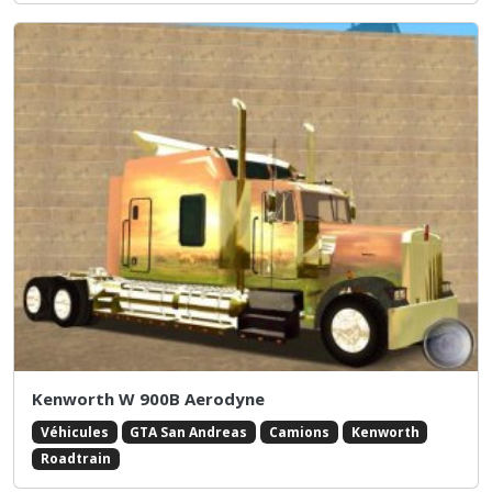
Kenworth W 900B Aerodyne
Véhicules
GTA San Andreas
Camions
Kenworth
Roadtrain