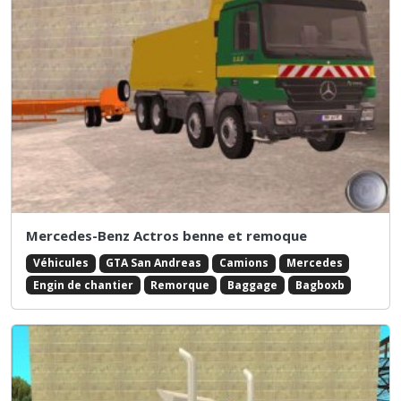
Mercedes-Benz Actros benne et remoque
Véhicules
GTA San Andreas
Camions
Mercedes
Engin de chantier
Remorque
Baggage
Bagboxb