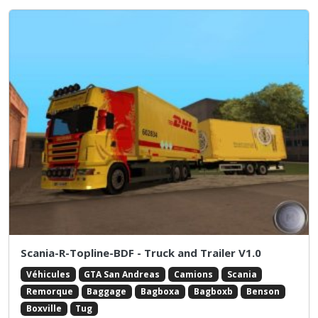
Scania-R-Topline-BDF - Truck and Trailer V1.0
Véhicules
GTA San Andreas
Camions
Scania
Remorque
Baggage
Bagboxa
Bagboxb
Benson
Boxville
Tug