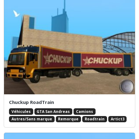
Chuckup RoadTrain
Véhicules
GTA San Andreas
Camions
Autres/Sans marque
Remorque
Roadtrain
Artict3