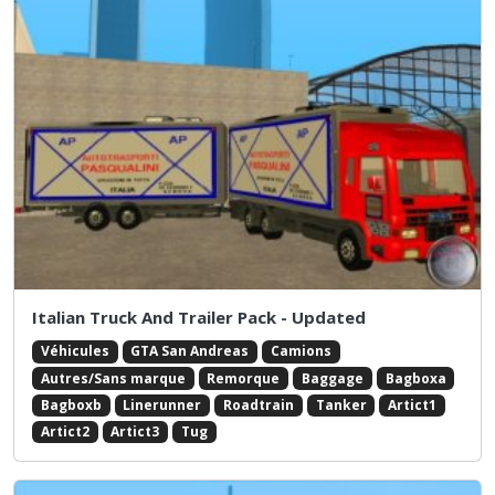
Italian Truck And Trailer Pack - Updated
Véhicules
GTA San Andreas
Camions
Autres/Sans marque
Remorque
Baggage
Bagboxa
Bagboxb
Linerunner
Roadtrain
Tanker
Artict1
Artict2
Artict3
Tug