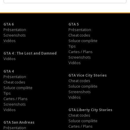
GTA 6
GTA 5
Présentation
Présentation
Screenshots
Cheat codes
Vidéos
Soluce complète
Tips
Cartes / Plans
GTA 4 : The Lost and Damned
Screenshots
Vidéos
Vidéos
GTA 4
GTA Vice City Stories
Présentation
Cheat codes
Cheat codes
Soluce complète
Soluce complète
Screenshots
Tips
Vidéos
Cartes / Plans
Screenshots
Vidéos
GTA Liberty City Stories
Cheat codes
Soluce complète
GTA San Andreas
Cartes / Plans
Présentation