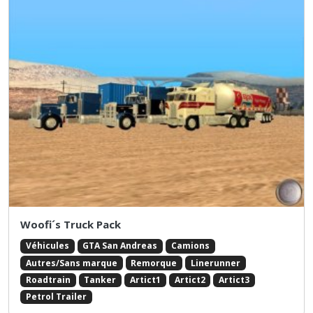
Woofi´s Truck Pack
Véhicules
GTA San Andreas
Camions
Autres/Sans marque
Remorque
Linerunner
Roadtrain
Tanker
Artict1
Artict2
Artict3
Petrol Trailer