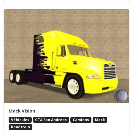
Mack Vision
Véhicules
GTA San Andreas
Camions
Mack
Roadtrain