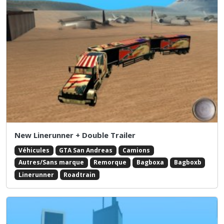
New Linerunner + Double Trailer
Véhicules
GTA San Andreas
Camions
Autres/Sans marque
Remorque
Bagboxa
Bagboxb
Linerunner
Roadtrain