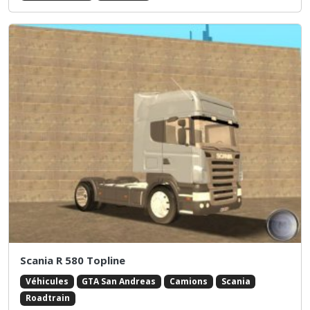
Scania R 580 Topline
Véhicules
GTA San Andreas
Camions
Scania
Roadtrain