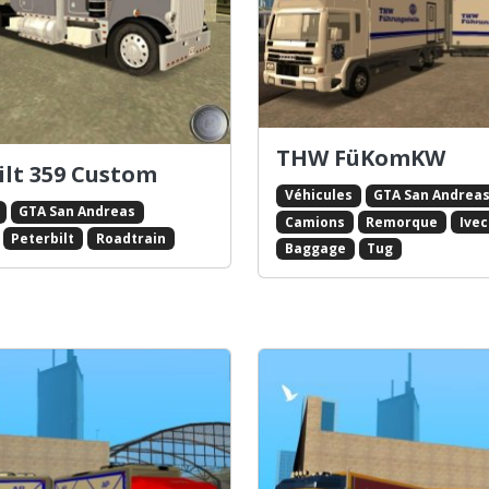
THW FüKomKW
ilt 359 Custom
Véhicules
GTA San Andrea
GTA San Andreas
Camions
Remorque
Ive
Peterbilt
Roadtrain
Baggage
Tug