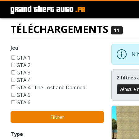
TÉLÉCHARGEMENTS
11
Jeu
N’h
GTA 1
GTA 2
GTA 3
2 filtres
GTA 4
GTA 4 : The Lost and Damned
Véhicule 
GTA 5
GTA 6
GTA Liberty City Stories
Filtrer
GTA London 1969
GTA San Andreas
GTA Vice City
Type