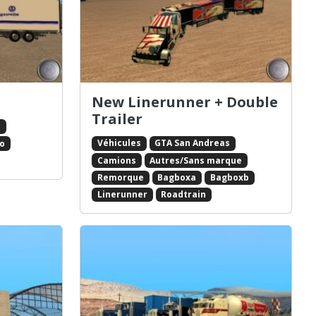
New Linerunner + Double
Trailer
s
Véhicules
GTA San Andreas
co
Camions
Autres/Sans marque
Remorque
Bagboxa
Bagboxb
Linerunner
Roadtrain