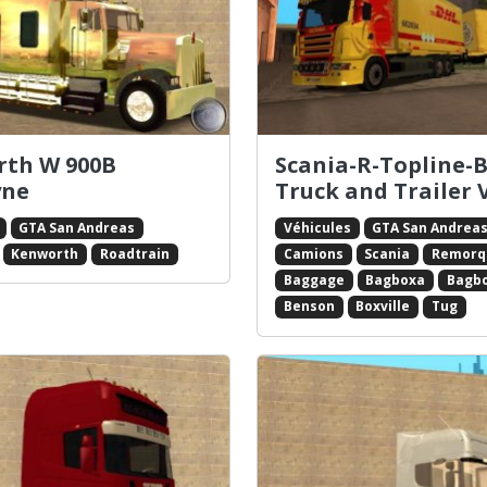
th W 900B
Scania-R-Topline-B
yne
Truck and Trailer 
GTA San Andreas
Véhicules
GTA San Andrea
Kenworth
Roadtrain
Camions
Scania
Remorq
Baggage
Bagboxa
Bagb
Benson
Boxville
Tug