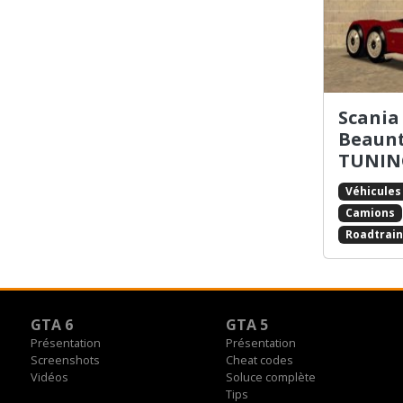
Combine Harvester
Comet
Contender
Coquette
DF8-90
Dinghy
Scania
Dodo
Beaunt
Dozer
TUNIN
Dukes
Véhicules
Dumper
Camions
Duneride
Roadtrain
Elegant
Elegy
Emperor
Enforcer
GTA 6
GTA 5
Esperanto
Présentation
Présentation
Euros
Screenshots
Cheat codes
Faggio
Vidéos
Soluce complète
FBI Rancher
Tips