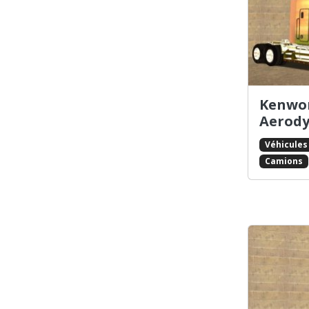
Bravura
Broadway
Buccaneer
Buffalo
Bullet
Burrito
Kenwor
Bus
Aerod
Cabbie
Véhicules
Caddy
Camions
Cadrona
Camper
Cavalcade
Cement
Chavos
Cheetah
Clover
Club
Coach