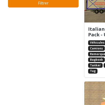
Filtrer
AT-400
Bagboxa
Bagboxb
Baggage
Bandito
Italia
Banshee
Pack -
Barracks
Beagle
Véhicules
Benson
Camions
BF-400
Remorqu
BF-Injection
Bagboxb
Bike
Tanker
Blade
Tug
Blista
Blista Compact
Bloodring Banger
BMX
Bobcat
Boxville