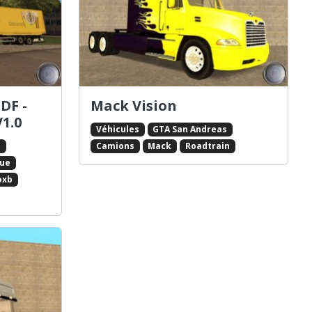
DF -
Mack Vision
V1.0
Véhicules
GTA San Andreas
s
Camions
Mack
Roadtrain
ue
oxb