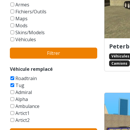
GTA Vice City Stories
Armes
Fichiers/Outils
Maps
Mods
Skins/Models
Véhicules
Peterb
Filtrer
Véhicules
Camions
Véhicule remplacé
Roadtrain
Tug
Admiral
Alpha
Ambulance
Artict1
Artict2
Artict3