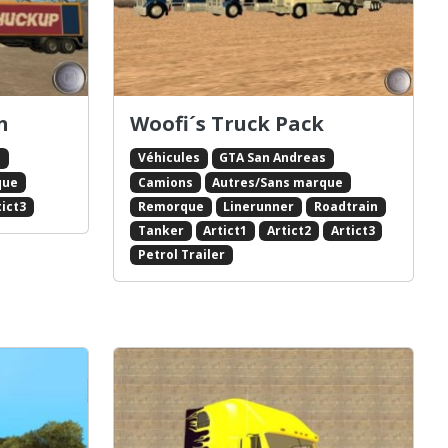
n
Woofi´s Truck Pack
s
Véhicules
GTA San Andreas
que
Camions
Autres/Sans marque
tict3
Remorque
Linerunner
Roadtrain
Tanker
Artict1
Artict2
Artict3
Petrol Trailer