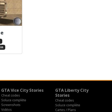
ne
s
in
GTA Vice City Stories
GTA Liberty City
Stories
Cheat codes
Soluce complète
Cheat codes
Screenshots
Soluce complète
Vidéos
Cartes / Plans