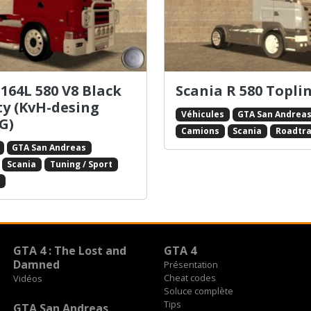
 164L 580 V8 Black
Scania R 580 Topli
y (KvH-desing
Véhicules
GTA San Andrea
G)
Camions
Scania
Roadtra
GTA San Andreas
Scania
Tuning / Sport
GTA 4 : The Lost and
GTA 4
Damned
Présentation
Cheat codes
Vidéos
Soluce complète
Tips
GTA San Andreas