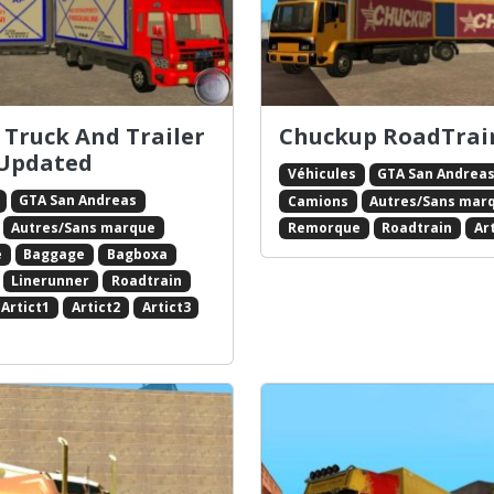
n Truck And Trailer
Chuckup RoadTrai
 Updated
Véhicules
GTA San Andrea
GTA San Andreas
Camions
Autres/Sans mar
Autres/Sans marque
Remorque
Roadtrain
Ar
e
Baggage
Bagboxa
Linerunner
Roadtrain
Artict1
Artict2
Artict3