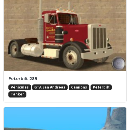
Peterbilt 289
Véhicules
GTA San Andreas
Camions
Peterbilt
Tanker