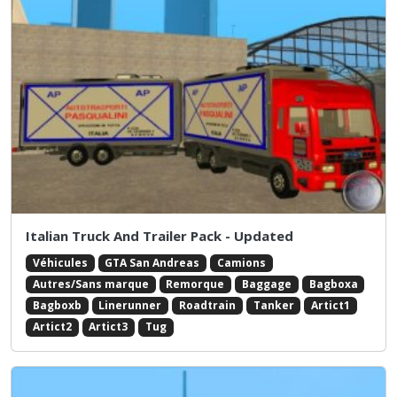
Italian Truck And Trailer Pack - Updated
Véhicules
GTA San Andreas
Camions
Autres/Sans marque
Remorque
Baggage
Bagboxa
Bagboxb
Linerunner
Roadtrain
Tanker
Artict1
Artict2
Artict3
Tug