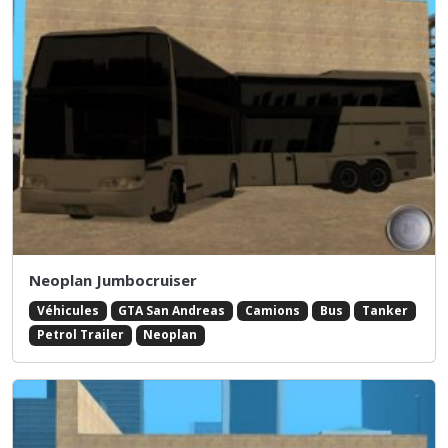
Neoplan Jumbocruiser
Véhicules
GTA San Andreas
Camions
Bus
Tanker
Petrol Trailer
Neoplan