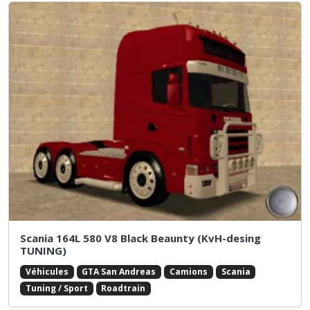
Scania 164L 580 V8 Black Beaunty (KvH-desing
TUNING)
Véhicules
GTA San Andreas
Camions
Scania
Tuning / Sport
Roadtrain