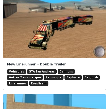
New Linerunner + Double Trailer
Véhicules
GTA San Andreas
Camions
Autres/Sans marque
Remorque
Bagboxa
Bagboxb
Linerunner
Roadtrain