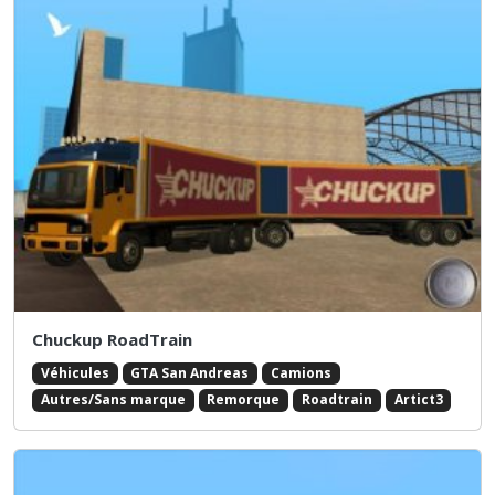
Chuckup RoadTrain
Véhicules
GTA San Andreas
Camions
Autres/Sans marque
Remorque
Roadtrain
Artict3