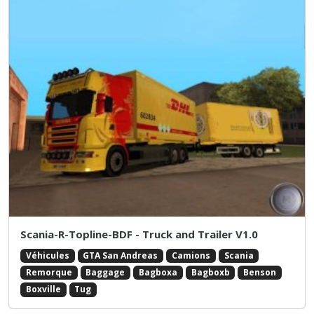
Scania-R-Topline-BDF - Truck and Trailer V1.0
Véhicules
GTA San Andreas
Camions
Scania
Remorque
Baggage
Bagboxa
Bagboxb
Benson
Boxville
Tug