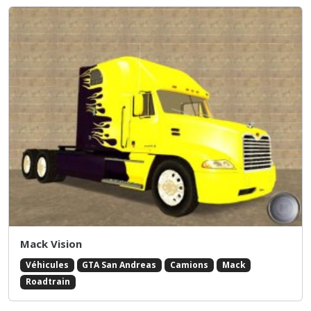
Mack Vision
Véhicules
GTA San Andreas
Camions
Mack
Roadtrain