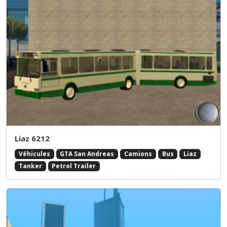
Liaz 6212
Véhicules
GTA San Andreas
Camions
Bus
Liaz
Tanker
Petrol Trailer