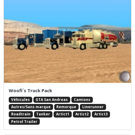
Woofi´s Truck Pack
Véhicules
GTA San Andreas
Camions
Autres/Sans marque
Remorque
Linerunner
Roadtrain
Tanker
Artict1
Artict2
Artict3
Petrol Trailer