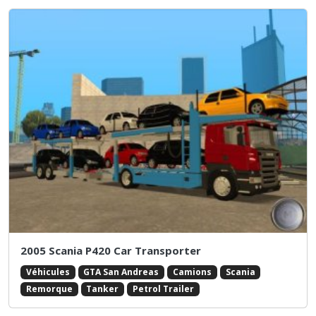
2005 Scania P420 Car Transporter
Véhicules
GTA San Andreas
Camions
Scania
Remorque
Tanker
Petrol Trailer