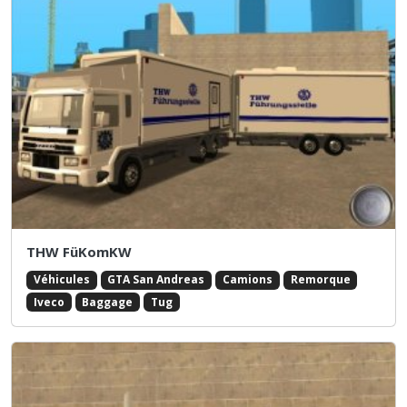
THW FüKomKW
Véhicules
GTA San Andreas
Camions
Remorque
Iveco
Baggage
Tug