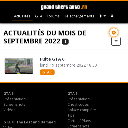
Actualités
GTA
Forums
Téléchargements
ACTUALITÉS DU MOIS DE
SEPTEMBRE 2022
1
Fuite GTA 6
lundi 19 septembre 2022 18:30
GTA 6
GTA 6
GTA 5
Présentation
Présentation
Screenshots
Cheat codes
Vidéos
Soluce complète
Tips
Cartes / Plans
GTA 4 : The Lost and Damned
Screenshots
Vidéos