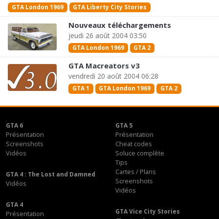
GTA London 1969
GTA Liberty City Stories
Nouveaux téléchargements
jeudi 26 août 2004 03:50
GTA London 1969
GTA 2
GTA Macreators v3
vendredi 20 août 2004 06:28
GTA 1
GTA London 1969
GTA 2
GTA 6
GTA 5
Présentation
Présentation
Screenshots
Cheat codes
Vidéos
Soluce complète
Tips
Cartes / Plans
GTA 4 : The Lost and Damned
Screenshots
Vidéos
Vidéos
GTA 4
GTA Vice City Stories
Présentation